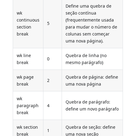
Define uma quebra de
wk
seção contínua
continuous
(frequentemente usada
5
section
para mudar o número de
break
colunas sem começar
uma nova página).
wk line
Quebra de linha (no
0
break
mesmo parágrafo)
wk page
Quebra de página: define
2
break
uma nova página
wk
Quebra de parágrafo:
paragraph
4
define um novo parágrafo
break
wk section
Quebra de seção: define
1
break
uma nova seção