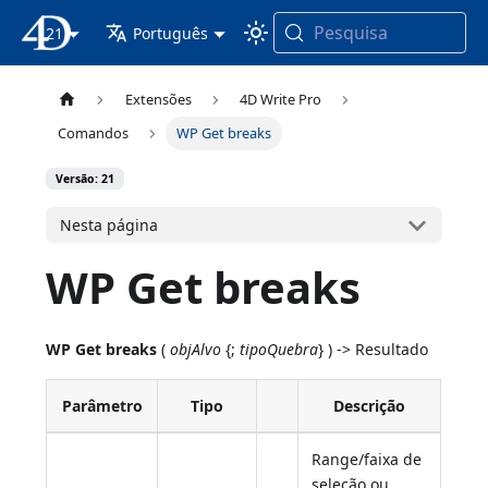
Pesquisa
21
Documentação 4D
Português
Extensões
4D Write Pro
Comandos
WP Get breaks
Versão: 21
Nesta página
WP Get breaks
WP Get breaks
(
objAlvo
{;
tipoQuebra
} ) -> Resultado
Parâmetro
Tipo
Descrição
Range/faixa de
seleção ou