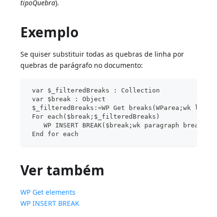
tipoQuebra
).
Exemplo
Se quiser substituir todas as quebras de linha por
quebras de parágrafo no documento:
 var $_filteredBreaks : Collection
 var $break : Object
 $_filteredBreaks:=WP Get breaks(WParea;wk line 
 For each($break;$_filteredBreaks)
    WP INSERT BREAK($break;wk paragraph break;wk
 End for each
Ver também
WP Get elements
WP INSERT BREAK