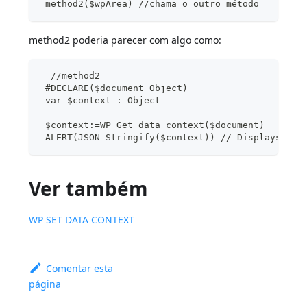
 method2($wpArea) //chama o outro método
method2 poderia parecer com algo como:
  //method2
 #DECLARE($document Object)
 var $context : Object
 $context:=WP Get data context($document)
 ALERT(JSON Stringify($context)) // Displays {"f
Ver também
WP SET DATA CONTEXT
Comentar esta
página