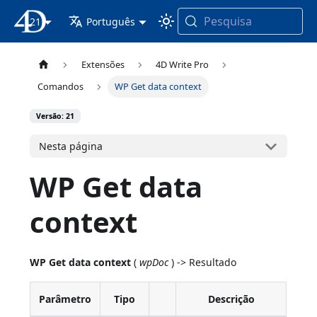
Pesquisa
21
Documentação 4D
Português
Extensões
4D Write Pro
Comandos
WP Get data context
Versão: 21
Nesta página
WP Get data
context
WP Get data context
(
wpDoc
) -> Resultado
Parâmetro
Tipo
Descrição