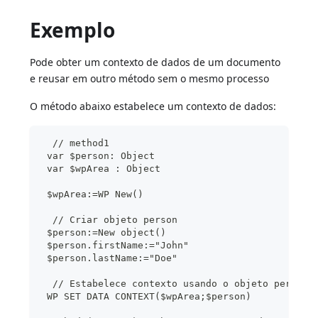
Exemplo
Pode obter um contexto de dados de um documento
e reusar em outro método sem o mesmo processo
O método abaixo estabelece um contexto de dados:
  // method1
 var $person: Object
 var $wpArea : Object
 $wpArea:=WP New()
  // Criar objeto person
 $person:=New object()
 $person.firstName:="John"
 $person.lastName:="Doe"
  // Estabelece contexto usando o objeto person
 WP SET DATA CONTEXT($wpArea;$person)