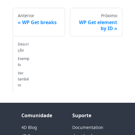
Anterior
Próximo
WP Get breaks
WP Get element
by ID
Descri
ção
Exemp
lo
Ver
també
m
Comunidade
Suporte
4D Blog
Documentation