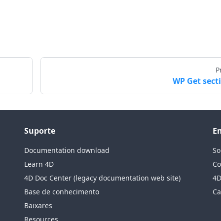
P
WP Get sect
Suporte
E
Documentation download
So
Learn 4D
Co
4D Doc Center (legacy documentation web site)
4D
Base de conhecimento
Ca
Baixares
Resources