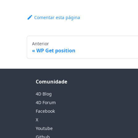
Comentar esta página
Anterior
WP Get position
Comunidade
4D Blog
4D Forum
Facebook
X
Youtube
Github