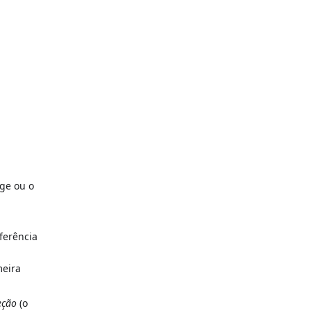
nge ou o
eferência
meira
eção
(o