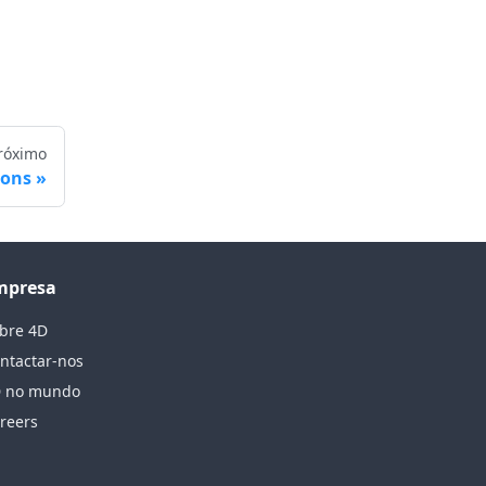
róximo
ions
mpresa
bre 4D
ntactar-nos
 no mundo
reers