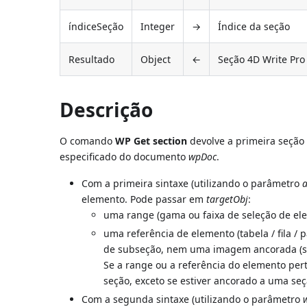
índiceSeção
Integer
→
Índice da seção
Resultado
Object
←
Seção 4D Write Pro
Descrição
O comando
WP Get section
devolve a primeira seção
especificado do documento
wpDoc
.
Com a primeira sintaxe (utilizando o parâmetro
elemento. Pode passar em
targetObj
:
uma range (gama ou faixa de seleção de el
uma referência de elemento (tabela / fila /
de subseção, nem uma imagem ancorada (se
Se a range ou a referência do elemento per
seção, exceto se estiver ancorado a uma seç
Com a segunda sintaxe (utilizando o parâmetro