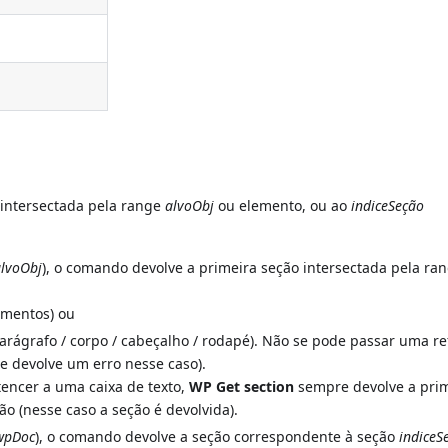
 intersectada pela range
alvoObj
ou elemento, ou ao
indiceSeção
alvoObj
), o comando devolve a primeira seção intersectada pela ra
ementos) ou
 parágrafo / corpo / cabeçalho / rodapé). Não se pode passar uma r
 devolve um erro nesse caso).
tencer a uma caixa de texto,
WP Get section
sempre devolve a pri
ão (nesse caso a seção é devolvida).
wpDoc
), o comando devolve a seção correspondente à seção
indiceS