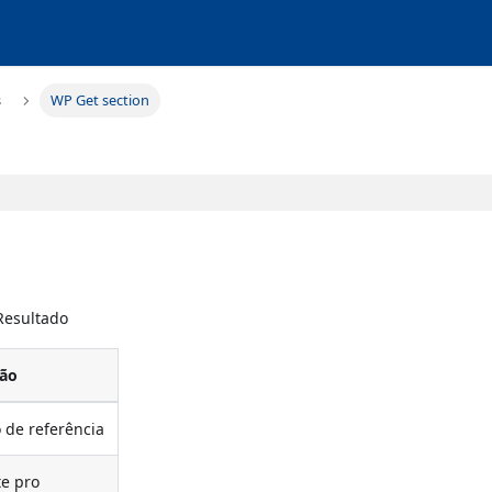
s
WP Get section
 Resultado
ção
 de referência
e pro