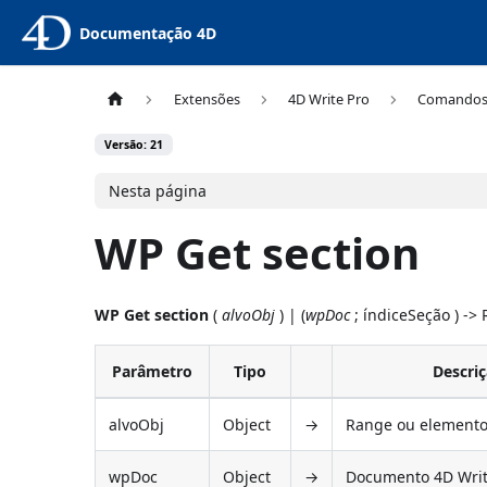
Documentação 4D
Extensões
4D Write Pro
Comando
Versão: 21
Nesta página
WP Get section
WP Get section
(
alvoObj
) | (
wpDoc
; índiceSeção ) ->
Parâmetro
Tipo
Descri
alvoObj
Object
→
Range ou elemento
wpDoc
Object
→
Documento 4D Writ