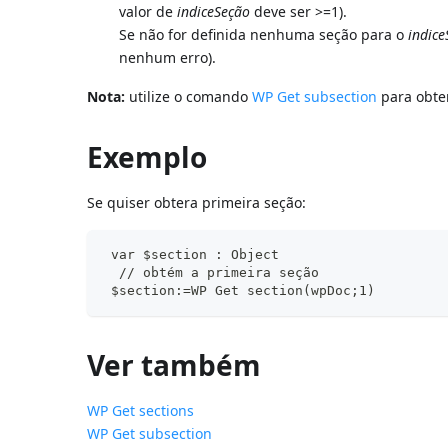
valor de
indiceSeção
deve ser >=1).
Se não for definida nenhuma seção para o
indic
nenhum erro).
Nota:
utilize o comando
WP Get subsection
para obte
Exemplo
Se quiser obtera primeira seção:
 var $section : Object
  // obtém a primeira seção
 $section:=WP Get section(wpDoc;1)
Ver também
WP Get sections
WP Get subsection