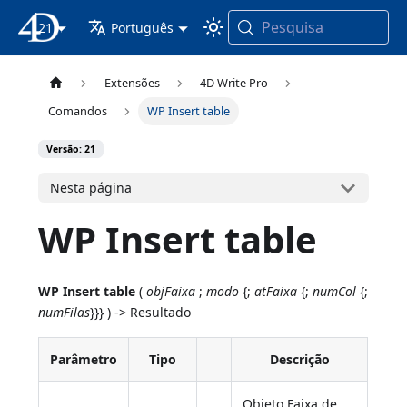
Pesquisa
21
Documentação 4D
Português
Extensões
4D Write Pro
Comandos
WP Insert table
Versão: 21
Nesta página
WP Insert table
WP Insert table
(
objFaixa
;
modo
{;
atFaixa
{;
numCol
{;
numFilas
}}} ) -> Resultado
Parâmetro
Tipo
Descrição
Objeto Faixa de