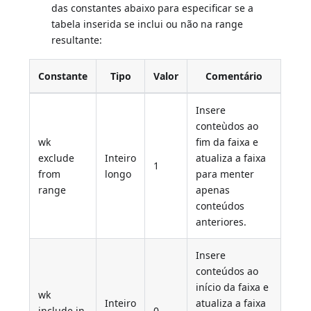
das constantes abaixo para especificar se a
tabela inserida se inclui ou não na range
resultante:
Constante
Tipo
Valor
Comentário
Insere
conteùdos ao
wk
fim da faixa e
exclude
Inteiro
atualiza a faixa
1
from
longo
para menter
range
apenas
conteúdos
anteriores.
Insere
conteúdos ao
início da faixa e
wk
Inteiro
atualiza a faixa
include in
0