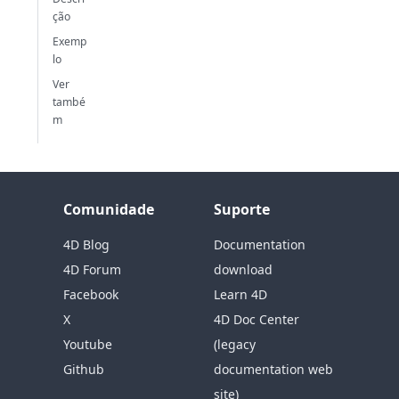
ção
Exemp
lo
Ver
també
m
Comunidade
Suporte
4D Blog
Documentation
4D Forum
download
Facebook
Learn 4D
X
4D Doc Center
Youtube
(legacy
Github
documentation web
site)