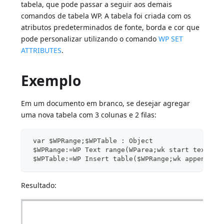
tabela, que pode passar a seguir aos demais
comandos de tabela WP. A tabela foi criada com os
atributos predeterminados de fonte, borda e cor que
pode personalizar utilizando o comando
WP SET
ATTRIBUTES
.
Exemplo
Em um documento em branco, se desejar agregar
uma nova tabela com 3 colunas e 2 filas:
 var $WPRange;$WPTable : Object
 $WPRange:=WP Text range(WParea;wk start text;wk
 $WPTable:=WP Insert table($WPRange;wk append;wk
Resultado: