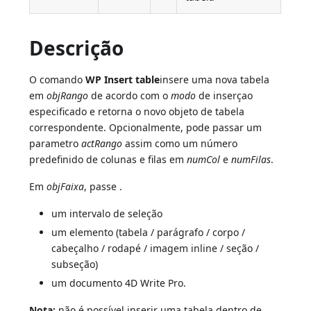
Descrição
O comando
WP Insert table
insere uma nova tabela
em
objRango
de acordo com o
modo
de inserçao
especificado e retorna o novo objeto de tabela
correspondente. Opcionalmente, pode passar um
parametro
actRango
assim como um número
predefinido de colunas e filas em
numCol
e
numFilas
.
Em
objFaixa
, passe .
um intervalo de seleção
um elemento (tabela / parágrafo / corpo /
cabeçalho / rodapé / imagem inline / seção /
subseção)
um documento 4D Write Pro.
Nota:
não é possível inserir uma tabela dentro de