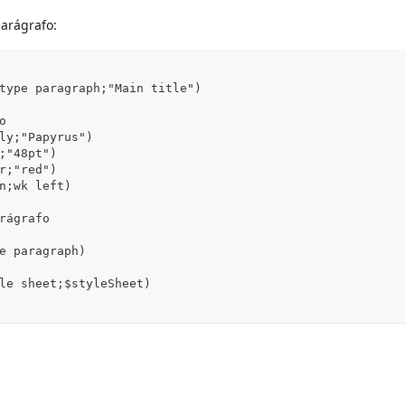
parágrafo:
type paragraph;"Main title")
o
ly;"Papyrus")
;"48pt")
r;"red")
n;wk left)
rágrafo
e paragraph)
le sheet;$styleSheet)