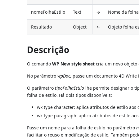
nomeFolhaEstilo
Text
→
Nome da folha 
Resultado
Object
←
Objeto folha es
Descrição
O comando
WP New style sheet
cria um novo objeto d
No parâmetro
wpDoc
, passe um documento 4D Write 
O parâmetro
tipoFolhaEstilo
lhe permite designar o tip
folha de estilo. Há dois tipos disponíveis:
wk type character: aplica atributos de estilo aos 
wk type paragraph: aplica atributos de estilo ao
Passe um nome para a folha de estilo no parâmetro
n
facilitar o reuso e modificação de estilo. Também p