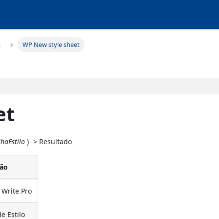
s
WP New style sheet
et
haEstilo
) -> Resultado
ção
Write Pro
e Estilo