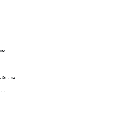
lte
o. Se uma
ais,