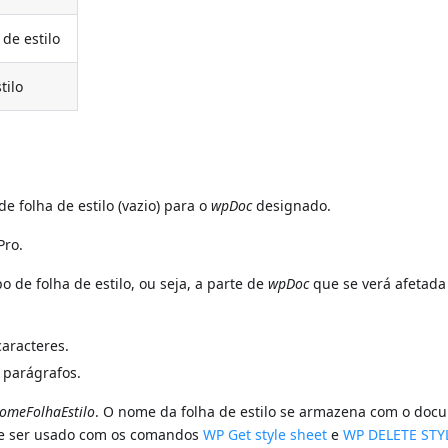
de estilo
tilo
e folha de estilo (vazio) para o
wpDoc
designado.
Pro.
o de folha de estilo, ou seja, a parte de
wpDoc
que se verá afetada
caracteres.
s parágrafos.
omeFolhaEstilo
. O nome da folha de estilo se armazena com o doc
ode ser usado com os comandos
WP Get style sheet
e
WP DELETE STY