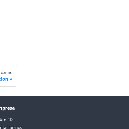
róximo
tion
mpresa
bre 4D
ntactar-nos