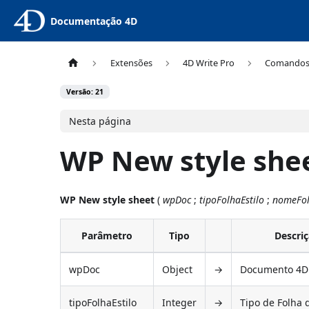
Documentação 4D
Extensões
4D Write Pro
Comando
Versão: 21
Nesta página
WP New style she
WP New style sheet
(
wpDoc
;
tipoFolhaEstilo
;
nomeFol
Parâmetro
Tipo
Descri
wpDoc
Object
→
Documento 4D 
tipoFolhaEstilo
Integer
→
Tipo de Folha d