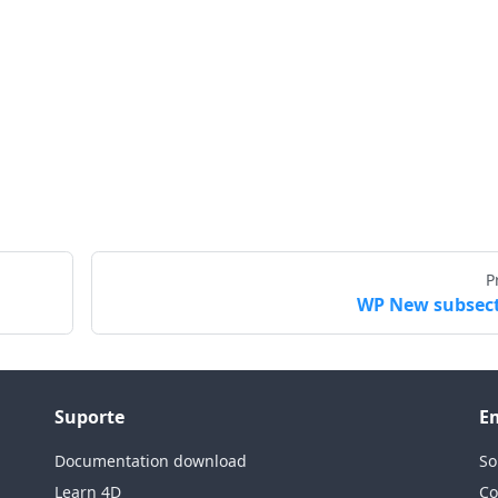
P
WP New subsec
Suporte
E
Documentation download
So
Learn 4D
Co