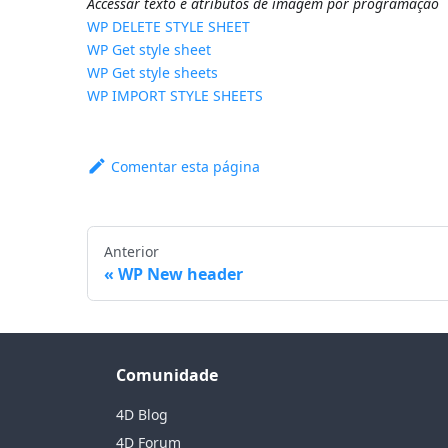
Accessar texto e atributos de imagem por programação
WP DELETE STYLE SHEET
WP Get style sheet
WP Get style sheets
WP IMPORT STYLE SHEETS
Comentar esta página
Anterior
WP New header
Comunidade
4D Blog
4D Forum