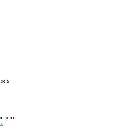
 pela
umento e
LE