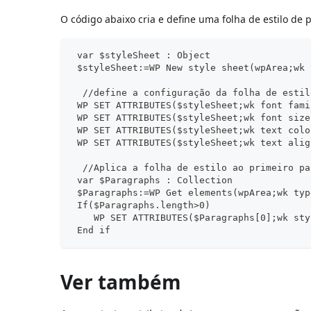
O código abaixo cria e define uma folha de estilo de 
 var $styleSheet : Object
 $styleSheet:=WP New style sheet(wpArea;wk 
  //define a configuração da folha de estil
 WP SET ATTRIBUTES($styleSheet;wk font fami
 WP SET ATTRIBUTES($styleSheet;wk font size
 WP SET ATTRIBUTES($styleSheet;wk text colo
 WP SET ATTRIBUTES($styleSheet;wk text alig
  //Aplica a folha de estilo ao primeiro pa
 var $Paragraphs : Collection
 $Paragraphs:=WP Get elements(wpArea;wk typ
 If($Paragraphs.length>0)
    WP SET ATTRIBUTES($Paragraphs[0];wk sty
 End if
Ver também