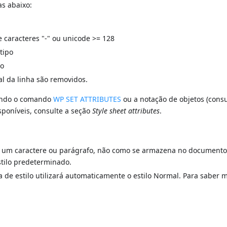
as abaixo:
e caracteres "-" ou unicode >= 128
tipo
do
al da linha são removidos.
izando o comando
WP SET ATTRIBUTES
ou a notação de objetos (consu
disponíveis, consulte a seção
Style sheet attributes
.
 de um caractere ou parágrafo, não como se armazena no document
estilo predeterminado.
a de estilo utilizará automaticamente o estilo Normal. Para saber m