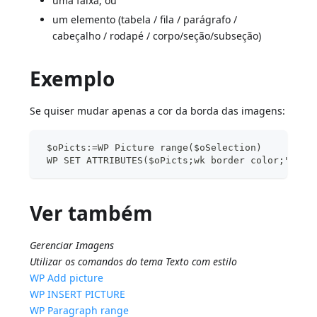
uma faixa, ou
um elemento (tabela / fila / parágrafo /
cabeçalho / rodapé / corpo/seção/subseção)
Exemplo
Se quiser mudar apenas a cor da borda das imagens:
 $oPicts:=WP Picture range($oSelection)
 WP SET ATTRIBUTES($oPicts;wk border color;"blue
Ver também
Gerenciar Imagens
Utilizar os comandos do tema Texto com estilo
WP Add picture
WP INSERT PICTURE
WP Paragraph range