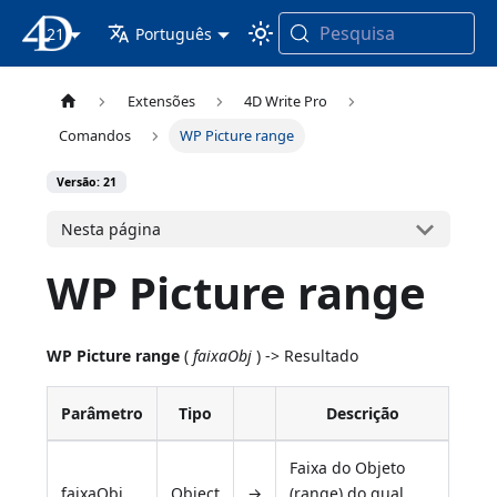
Pesquisa
21
Documentação 4D
Português
Extensões
4D Write Pro
Comandos
WP Picture range
Versão: 21
Nesta página
WP Picture range
WP Picture range
(
faixaObj
) -> Resultado
Parâmetro
Tipo
Descrição
Faixa do Objeto
faixaObj
Object
→
(range) do qual