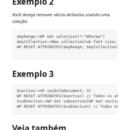
Exemplo 2
Você deseja remover vários atributos usando uma
coleção:
$myRange:=WP Get selection(*;"WParea")
$myCollection:=New collection(wk font size; wk b
WP RESET ATTRIBUTES($myRange; $myCollection)
Exemplo 3
$section:=VP seção($document; 3)
WP RESET ATTRIBUTES($section) // Todos os atribu
$subSection:=WP Get subsection(WP Get section($d
WP RESET ATTRIBUTES($subSection) // Todos os atr
Veja também