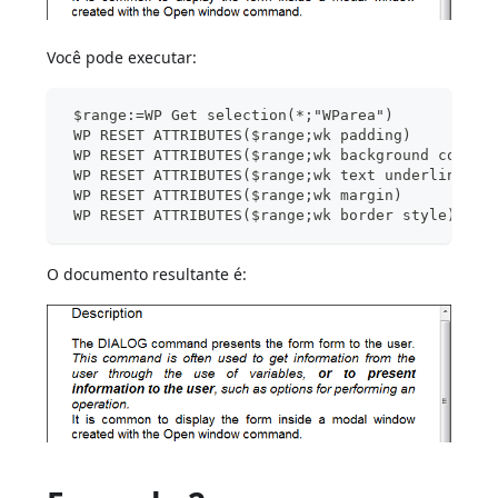
Você pode executar:
 $range:=WP Get selection(*;"WParea")
 WP RESET ATTRIBUTES($range;wk padding)
 WP RESET ATTRIBUTES($range;wk background color)
 WP RESET ATTRIBUTES($range;wk text underline st
 WP RESET ATTRIBUTES($range;wk margin)
 WP RESET ATTRIBUTES($range;wk border style)
O documento resultante é: