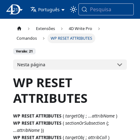
Pesquisa
21
Documentação 4D
Português
Extensões
4D Write Pro
Comandos
WP RESET ATTRIBUTES
Versão: 21
Nesta página
WP RESET
ATTRIBUTES
WP RESET ATTRIBUTES
(
targetObj
;
...attribName
)
WP RESET ATTRIBUTES
(
sectionOrSubsection
{;
...attribName
})
WP RESET ATTRIBUTES
(
targetObj
;
attribColl
)