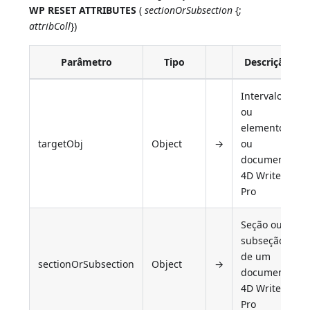
WP RESET ATTRIBUTES
(
sectionOrSubsection
{;
attribColl
})
Parâmetro
Tipo
Descrição
Intervalo
ou
elemento
targetObj
Object
→
ou
documento
4D Write
Pro
Seção ou
subseção
de um
sectionOrSubsection
Object
→
documento
4D Write
Pro