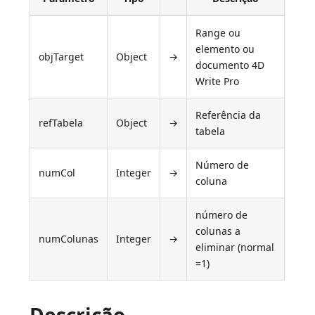
Range ou
elemento ou
objTarget
Object
→
documento 4D
Write Pro
Referência da
refTabela
Object
→
tabela
Número de
numCol
Integer
→
coluna
número de
colunas a
numColunas
Integer
→
eliminar (normal
=1)