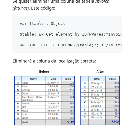
Se quiser eliminar uma coluna da tabela
Invoice
(faturas)
. Este código:
 var $table : Object
 $table:=WP Get element by ID(WParea;"Invoice") 
 WP TABLE DELETE COLUMNS($table;2;1) //elimina a
Eliminará a coluna da localização correta: