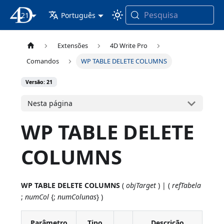
Pesquisa
21
Documentação 4D
Português
Extensões
4D Write Pro
Comandos
WP TABLE DELETE COLUMNS
Versão: 21
Nesta página
WP TABLE DELETE
COLUMNS
WP TABLE DELETE COLUMNS
(
objTarget
) | (
refTabela
;
numCol
{;
numColunas
} )
Parâmetro
Tipo
Descrição