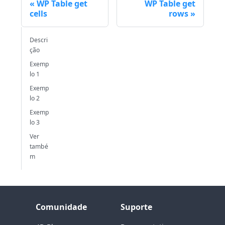
WP Table get
WP Table get
cells
rows
Descri
ção
Exemp
lo 1
Exemp
lo 2
Exemp
lo 3
Ver
també
m
Comunidade
Suporte