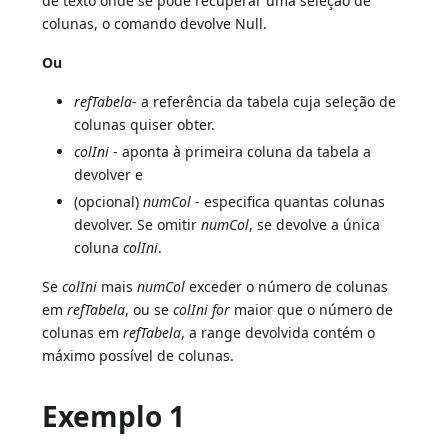
de texto onde se pode recuperar uma seleção de
colunas, o comando devolve Null.
Ou
refTabela
- a referência da tabela cuja seleção de
colunas quiser obter.
colIni
- aponta à primeira coluna da tabela a
devolver e
(opcional)
numCol
- especifica quantas colunas
devolver. Se omitir
numCol
, se devolve a única
coluna
colIni
.
Se
colIni
mais
numCol
exceder o número de colunas
em
refTabela
, ou se
colIni for
maior que o número de
colunas em
refTabela
, a range devolvida contém o
máximo possível de colunas.
Exemplo 1