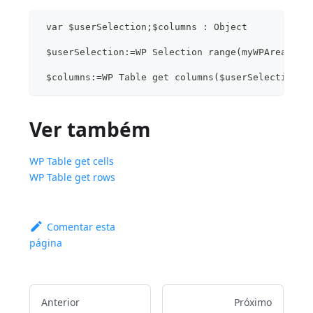
 var $userSelection;$columns : Object
 $userSelection:=WP Selection range(myWPArea)
 $columns:=WP Table get columns($userSelection)
Ver também
WP Table get cells
WP Table get rows
Comentar esta
página
Anterior
Próximo