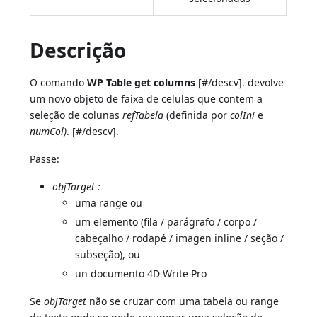
Descrição
O comando
WP Table get columns
[#/descv]. devolve
um novo objeto de faixa de celulas que contem a
seleção de colunas
refTabela
(definida por
colIni
e
numCol)
. [#/descv].
Passe:
objTarget
:
uma range ou
um elemento (fila / parágrafo / corpo /
cabeçalho / rodapé / imagen inline / seção /
subseção), ou
un documento 4D Write Pro
Se
objTarget
não se cruzar com uma tabela ou range