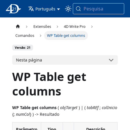
Pesquisa
21
Documentação 4D
Português
Extensões
4D Write Pro
Comandos
WP Table get columns
Versão: 21
Nesta página
WP Table get
columns
WP Table get columns
(
objTarget
) | (
tabREf
;
colInicio
{;
numCol
} ) -> Resultado
Parâmetro
Tipo
Descrição