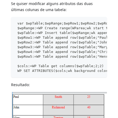
Se quiser modificar alguns atributos das duas
últimas colunas de uma tabela:
 var $wpTable;$wpRange;$wpRow1;$wpRow2;$wpRow3;$
 $wpRange:=WP Create range(WParea;wk start text;
 $wpTable:=WP Insert table($wpRange;wk append)
 $wpRow1:=WP Table append row($wpTable;"Paul";"S
 $wpRow2:=WP Table append row($wpTable;"John";"R
 $wpRow3:=WP Table append row($wpTable;"Mary";"T
 $wpRow4:=WP Table append row($wpTable;"Christop
 $wpRow5:=WP Table append row($wpTable;"Henry";"
 $cols:=WP Table get columns($wpTable;2;2)
 WP SET ATTRIBUTES($cols;wk background color;0x0
Resultado: