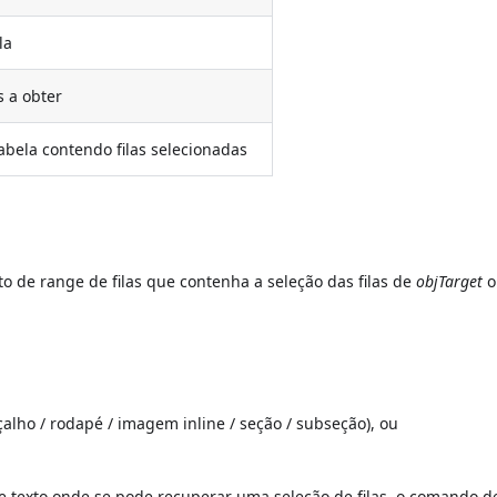
la
s a obter
abela contendo filas selecionadas
o de range de filas que contenha a seleção das filas de
objTarget
o
çalho / rodapé / imagem inline / seção / subseção), ou
 texto onde se pode recuperar uma seleção de filas, o comando de