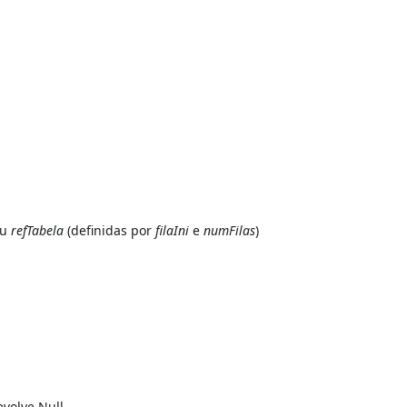
u
refTabela
(definidas por
filaIni
e
numFilas
)
volve Null.