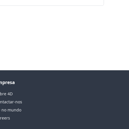
mpresa
bre 4D
ntactar-nos
 no mundo
reers