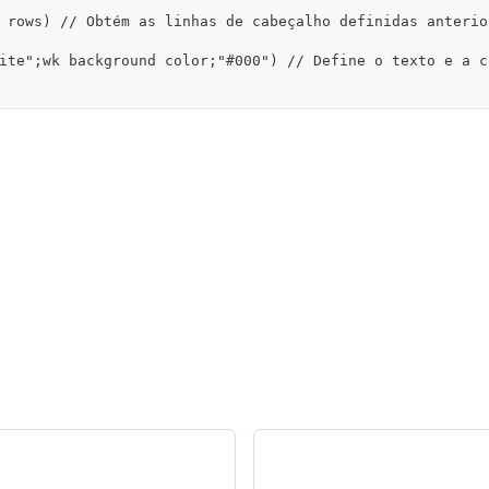
 rows) // Obtém as linhas de cabeçalho definidas anterio
ite";wk background color;"#000") // Define o texto e a c