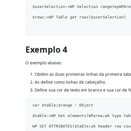
 $userSelection:=WP Selection range(myWPAre
 $rows:=WP Table get rows($userSelection)
Exemplo 4
O exemplo abaixo:
Obtém as duas primeiras linhas da primeira tab
As define como linhas de cabeçalho.
Define sua cor de texto em branco e sua cor de 
 var $table;$range : Object
 $table:=WP Get elements(WParea;wk type tab
 WP SET ATTRIBUTES($table;wk header row cou