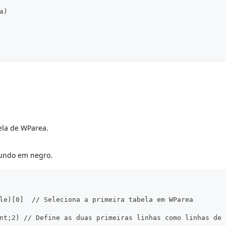
a)
ela de WParea.
fundo em negro.
le)[0]  // Seleciona a primeira tabela em WParea
nt;2) // Define as duas primeiras linhas como linhas de 