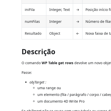
iniFila
Integer, Text
→
Posição início fi
numFilas
Integer
→
Número de fila
Resultado
Object
←
Nova faixa de t
Descrição
O comando
WP Table get rows
devolve um novo objet
Passe:
objTarget
:
uma range ou
um elemento (fila / parágrafo / corpo / cabe
um documento 4D Write Pro
Se
objTarget
não se cruza com uma tabela ou range de