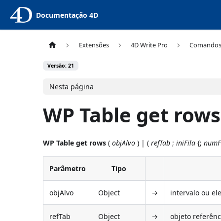
Documentação 4D
Extensões
4D Write Pro
Comando
Versão: 21
Nesta página
WP Table get rows
WP Table get rows
(
objAlvo
) | (
refTab
;
iniFila
{;
numF
Parâmetro
Tipo
objAlvo
Object
→
intervalo ou e
refTab
Object
→
objeto referênc