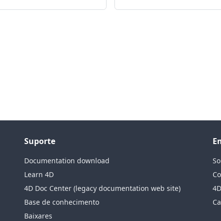
Suporte
E
Documentation download
So
Learn 4D
Co
4D Doc Center (legacy documentation web site)
4D
Base de conhecimento
Ca
Baixares