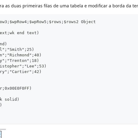
a as duas primeiras filas de uma tabela e modificar a borda da terc
ow3;$wpRow4;$wpRow5;$rows;$rows2 Object
ext;wk end text)
nd)
l";"Smith";25)
n";"Richmond";40)
y";"Trenton";18)
istopher";"Lee";53)
ry";"Cartier";42)
r;0x00E0F0FF)
k solid)
)