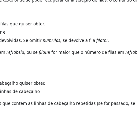
filas que quiser obter.
r e
 devolvidas. Se omitir
numFilas
, se devolve a fila
filaIni
.
 em
refTabela
, ou se
filaIni
for maior que o número de filas em
refTa
cabeçalho quiser obter.
linhas de cabeçalho
s que contém as linhas de cabeçalho repetidas (se for passado, s