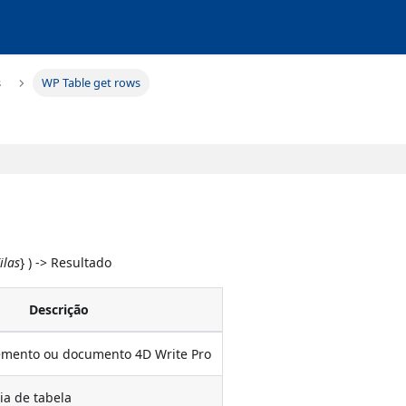
s
WP Table get rows
ilas
} ) -> Resultado
Descrição
lemento ou documento 4D Write Pro
ia de tabela