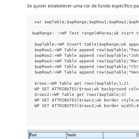
Se quiser estabelecer uma cor de fundo específico par
 var $wpTable;$wpRange;$wpRow1;$wpRow2;$wpR
$wpRange: :=WP Text range(WParea;wk start t
 $wpTable:=WP Insert table($wpRange;wk appe
 $wpRow1:=WP Table append row($wpTable;"Pau
 $wpRow2:=WP Table append row($wpTable;"Joh
 $wpRow3:=WP Table append row($wpTable;"Mar
 $wpRow4:=WP Table append row($wpTable;"Chr
 $wpRow5:=WP Table append row($wpTable;"Hen
 $rows:=WP Table get rows($wpTable;1;2)
 WP SET ATTRIBUTES($rows;wk background colo
 $rows2:=WP Table get rows($wpTable;3)
 WP SET ATTRIBUTES($rows2;wk border style;w
 WP SET ATTRIBUTES($rows2;wk border width;4