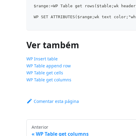
 $range:=WP Table get rows($table;wk header
 WP SET ATTRIBUTES($range;wk text color;"wh
Ver também
WP Insert table
WP Table append row
WP Table get cells
WP Table get columns
Comentar esta página
Anterior
WP Table get columns