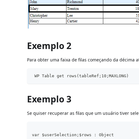
Exemplo 2
Para obter uma faixa de filas começando da décima at
 WP Table get rows(tableRef;10;MAXLONG)
Exemplo 3
Se quiser recuperar as filas que um usuário tiver sel
var $userSelection;$rows : Object