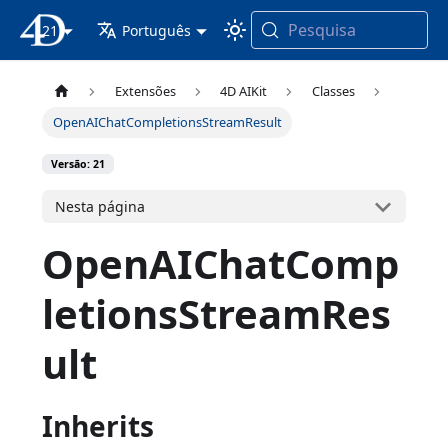
Pesquisa
21
Documentação 4D
Português
Extensões
4D AIKit
Classes
OpenAIChatCompletionsStreamResult
Versão: 21
Nesta página
OpenAIChatComp
letionsStreamRes
ult
Inherits