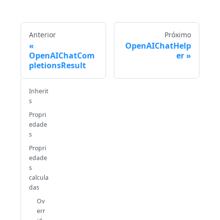
Anterior
Próximo
OpenAIChatHelp
OpenAIChatCom
er
pletionsResult
Inherit
s
Propri
edade
s
Propri
edade
s
calcula
das
Ov
err