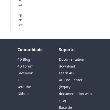
id
ed
pr
op
ert
ies
Comunidade
Suporte
4D Blog
Documentation
4D Forum
download
Facebook
Learn 4D
X
4D Doc Center
Youtube
(legacy
Github
documentation web
site)
Base de