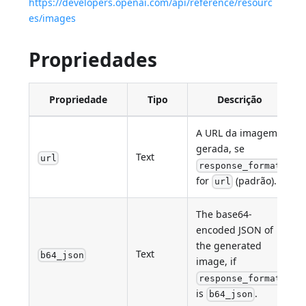
https://developers.openai.com/api/reference/resourc
es/images
Propriedades
Propriedade
Tipo
Descrição
A URL da imagem
gerada, se
Text
url
response_format
for
(padrão).
url
The base64-
encoded JSON of
the generated
Text
b64_json
image, if
response_format
is
.
b64_json