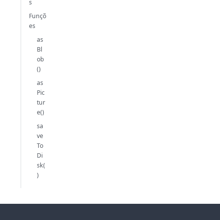
s
Funçõ
es
as
Bl
ob
()
as
Pic
tur
e()
sa
ve
To
Di
sk(
)