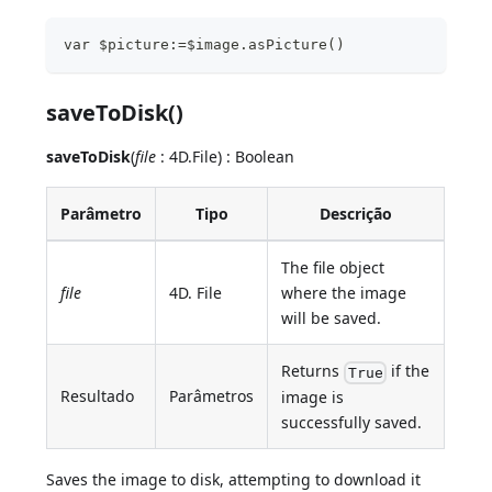
var $picture:=$image.asPicture()
saveToDisk()
saveToDisk
(
file
: 4D.File) : Boolean
Parâmetro
Tipo
Descrição
The file object
file
4D. File
where the image
will be saved.
Returns
if the
True
Resultado
Parâmetros
image is
successfully saved.
Saves the image to disk, attempting to download it