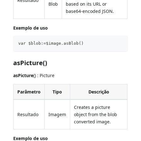
Resultado
Blob
based on its URL or
base64-encoded JSON.
Exemplo de uso
var $blob:=$image.asBlob()
asPicture()
asPicture
() : Picture
Parâmetro
Tipo
Descrição
Creates a picture
Resultado
Imagem
object from the blob
converted image.
Exemplo de uso