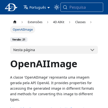
Pesquisa
21
Documentação 4D
Português
Extensões
4D AIKit
Classes
OpenAIImage
Versão: 21
Nesta página
OpenAIImage
A classe 'OpenAIImage' representa uma imagem
gerada pela API OpenAI. It provides properties for
accessing the generated image in different formats
and methods for converting this image to different
types.