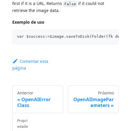
first if it is a URL. Returns
if it could not
False
retrieve the image data.
Exemplo de uso
var $success:=$image.saveToDisk(Folder(fk deskto
Comentar esta
página
Anterior
Próximo
OpenAIError
OpenAIImagePar
Class
ameters
Propri
edade