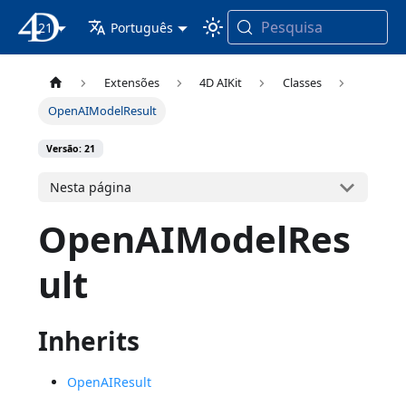
Pesquisa
21
Documentação 4D
Português
Extensões
4D AIKit
Classes
OpenAIModelResult
Versão: 21
Nesta página
OpenAIModelRes
ult
Inherits
OpenAIResult