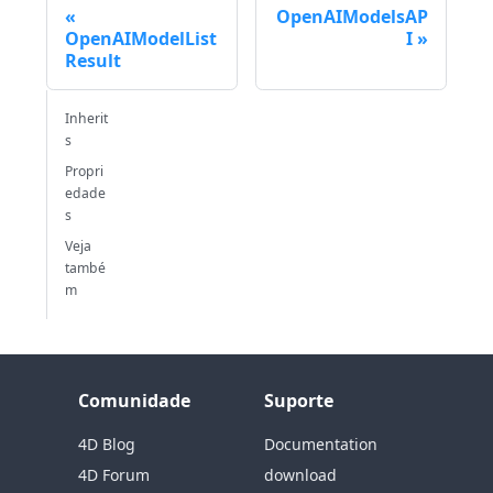
OpenAIModelsAP
OpenAIModelList
I
Result
Inherit
s
Propri
edade
s
Veja
també
m
Comunidade
Suporte
4D Blog
Documentation
4D Forum
download