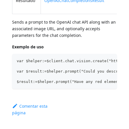
Resultado
OpenAIChatCompletionsResult
res
da 
Sends a prompt to the OpenAI chat API along with an
associated image URL, and optionally accepts
parameters for the chat completion.
Exemplo de uso
var $helper:=$client.chat.vision.create("http://
var $result:=$helper.prompt("Could you describe?
$result:=$helper.prompt("Have any red element?";
Comentar esta
página