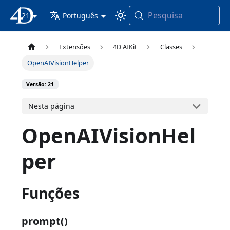
Pesquisa
21
Documentação 4D
Português
Extensões
4D AIKit
Classes
OpenAIVisionHelper
Versão: 21
Nesta página
OpenAIVisionHel
per
Funções
prompt()