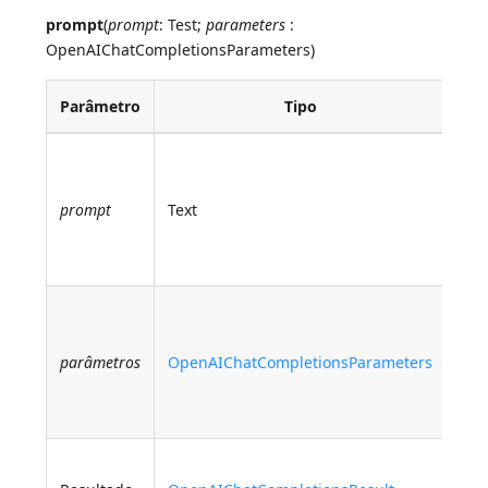
prompt
(
prompt
: Test;
parameters
:
OpenAIChatCompletionsParameters)
Parâmetro
Tipo
De
The
pro
prompt
Text
sen
Ope
cha
Opt
par
parâmetros
OpenAIChatCompletionsParameters
for
com
req
O