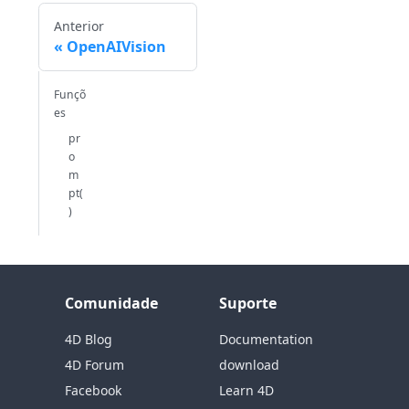
Anterior
OpenAIVision
Funçõ
es
pr
o
m
pt(
)
Comunidade
Suporte
4D Blog
Documentation
4D Forum
download
Facebook
Learn 4D