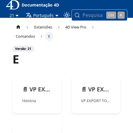
Documentação 4D
Pesquisa
21
Português
Extensões
4D View Pro
Comandos
E
Versão: 21
E
📄️
VP EXPORT DOCUMENT
📄️
VP EXPORT TO BLOB
História
VP EXPORT TO BLOB ( vpAreaName Object )