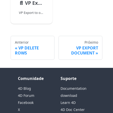
📄️
VP Export to object
VP Export to object ( vpAreaName Object} ) : Object
Anterior
Próximo
VP DELETE
VP EXPORT
ROWS
DOCUMENT
Comunidade
Suporte
4D Blog
Documentation
4D Forum
download
Facebook
Learn 4D
X
4D Doc Center