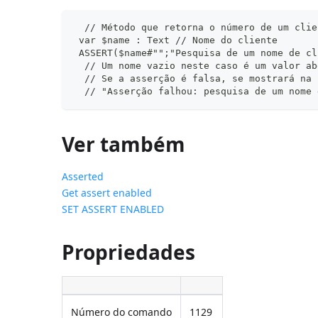
  // Método que retorna o número de um clie
 var $name : Text // Nome do cliente
 ASSERT($name#"";"Pesquisa de um nome de cl
  // Um nome vazio neste caso é um valor ab
  // Se a asserção é falsa, se mostrará na 
  // "Asserção falhou: pesquisa de um nome 
Ver também
Asserted
Get assert enabled
SET ASSERT ENABLED
Propriedades
Número do comando
1129