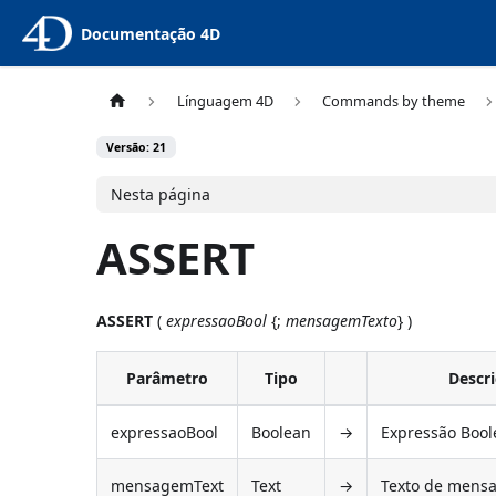
Documentação 4D
Línguagem 4D
Commands by theme
Versão: 21
Nesta página
ASSERT
ASSERT
(
expressaoBool
{;
mensagemTexto
} )
Parâmetro
Tipo
Descr
expressaoBool
Boolean
→
Expressão Boo
mensagemText
Text
→
Texto de mens