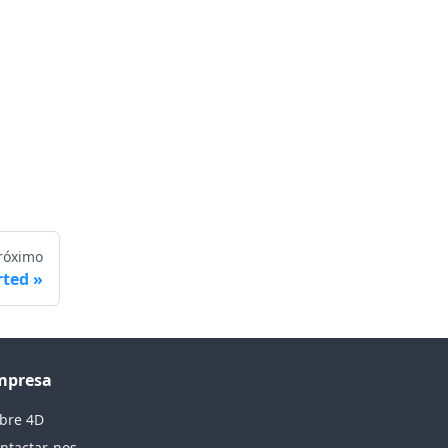
róximo
rted
mpresa
bre 4D
ntactar-nos