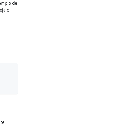
xemplo de
eja o
ste