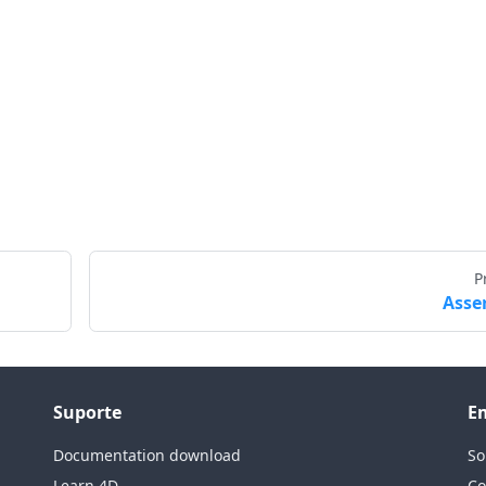
P
Asse
Suporte
E
Documentation download
So
Learn 4D
Co