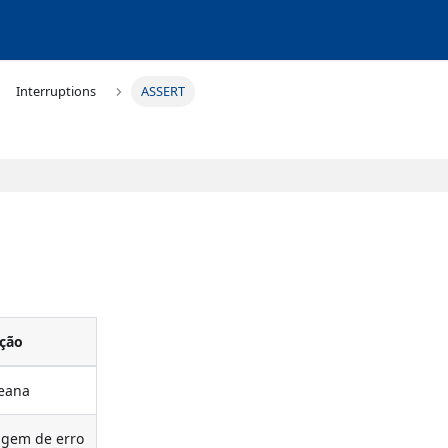
Interruptions
ASSERT
ição
leana
agem de erro