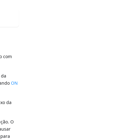
go com
 da
mando
ON
exo da
ução. O
ausar
 para