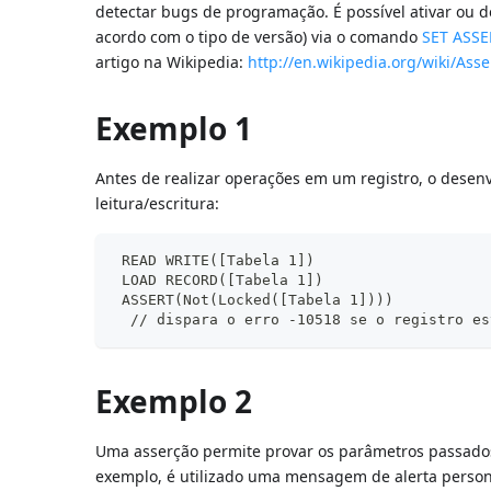
detectar bugs de programação. É possível ativar ou d
acordo com o tipo de versão) via o comando
SET ASS
artigo na Wikipedia:
http://en.wikipedia.org/wiki/Ass
Exemplo 1
Antes de realizar operações em um registro, o desen
leitura/escritura:
 READ WRITE([Tabela 1])
 LOAD RECORD([Tabela 1])
 ASSERT(Not(Locked([Tabela 1])))
  // dispara o erro -10518 se o registro es
Exemplo 2
Uma asserção permite provar os parâmetros passados
exemplo, é utilizado uma mensagem de alerta person