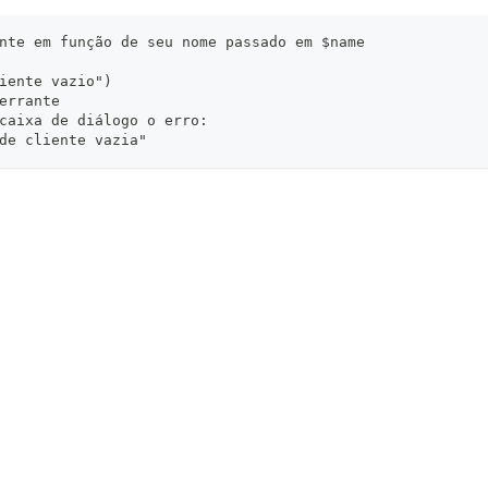
nte em função de seu nome passado em $name
iente vazio")
errante
caixa de diálogo o erro:
de cliente vazia"