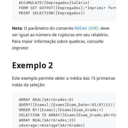
 ACCUMULATE([Empregados]Salário)
 FORM SET OUTPUT([Empregados];"Imprimir formulár
 PRINT SELECTION([Empregados])
Nota:
O parâmetro do comando
BREAK LEVEL
deve
ser igual ao número de rupturas em seu relatório.
Para maior informação sobre quebras, consulte
Imprimir
.
Exemplo 2
Este exemplo permite obter a média das 15 primeiras
notas da seleção:
 ARRAY REAL($ArrGrades;0)
 QUERY([Exams];[Exams]Exam_Date=!01/07/11!)
 ORDER BY([Exams];[Exams]Exam_Grade;<)
 SELECTION TO ARRAY([Exams]Exam_Grade;$ArrGrades
 ARRAY REAL($ArrGrades;15)
 vAverage:=Average($ArrGrades)