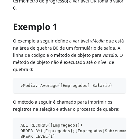
termômetro de progresso) a variável OK toma o valor
0.
Exemplo 1
O exemplo a seguir define a variável
vMedia
que está
na área de quebra B0 de um formulário de saída. A
linha de código é o método de objeto para
vMedia
. O
método de objeto não é executado até o nível de
quebra 0:
 vMedia:=Average([Empregados] Salário)
O método a seguir é chamado para imprimir os
registros na seleção e ativar o processo de quebra:
 ALL RECORDS([Empregados])
 ORDER BY([Empregados];[Empregados]Sobrenome;>)
 BREAK LEVEL(1)