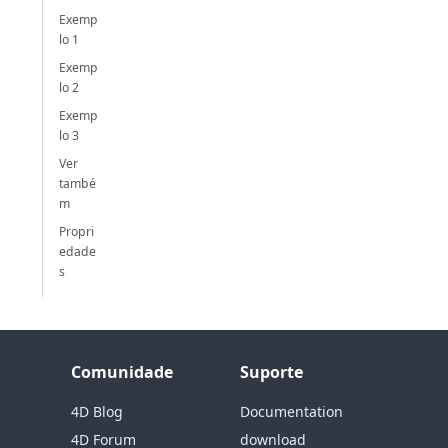
Exemp
lo 1
Exemp
lo 2
Exemp
lo 3
Ver
també
m
Propri
edade
s
Comunidade
Suporte
4D Blog
Documentation
4D Forum
download