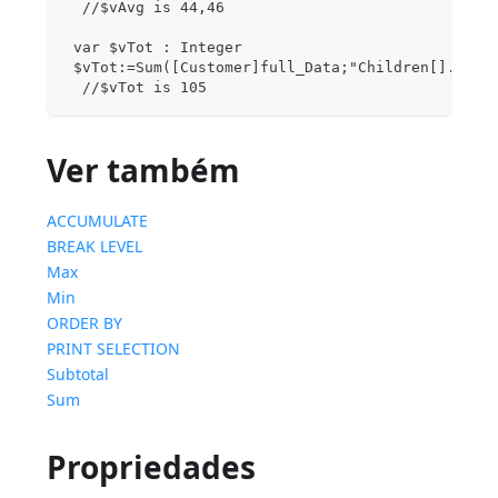
  //$vAvg is 44,46
 var $vTot : Integer
 $vTot:=Sum([Customer]full_Data;"Children[].age"
  //$vTot is 105
Ver também
ACCUMULATE
BREAK LEVEL
Max
Min
ORDER BY
PRINT SELECTION
Subtotal
Sum
Propriedades