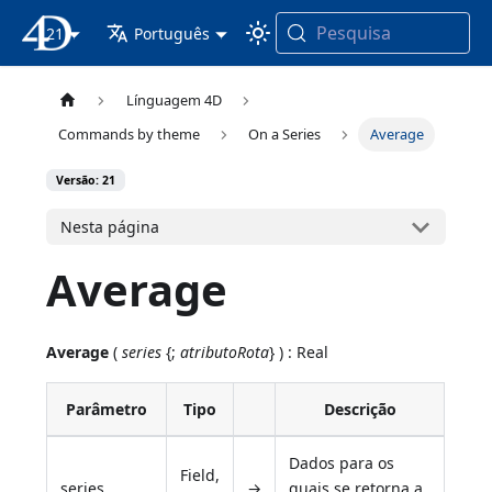
Pesquisa
21
Documentação 4D
Português
Línguagem 4D
Commands by theme
On a Series
Average
Versão: 21
Nesta página
Average
Average
(
series
{;
atributoRota
} ) : Real
Parâmetro
Tipo
Descrição
Dados para os
Field,
series
→
quais se retorna a