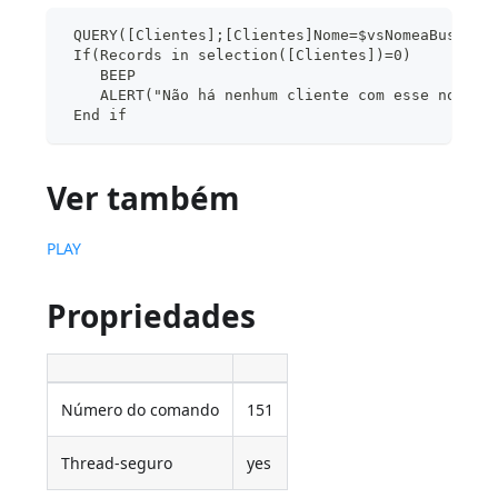
 QUERY([Clientes];[Clientes]Nome=$vsNomeaBuscar)
 If(Records in selection([Clientes])=0)
    BEEP
    ALERT("Não há nenhum cliente com esse nome."
 End if
Ver também
PLAY
Propriedades
Número do comando
151
Thread-seguro
yes