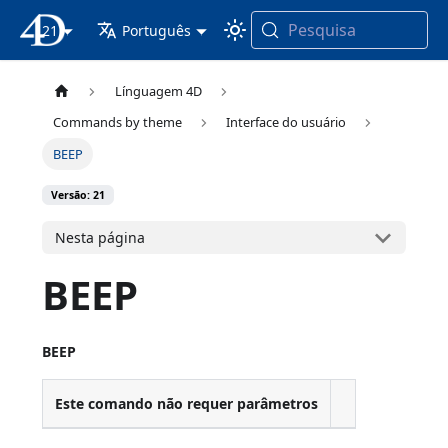
Pesquisa
21
Documentação 4D
Português
Línguagem 4D
Commands by theme
Interface do usuário
BEEP
Versão: 21
Nesta página
BEEP
BEEP
Este comando não requer parâmetros