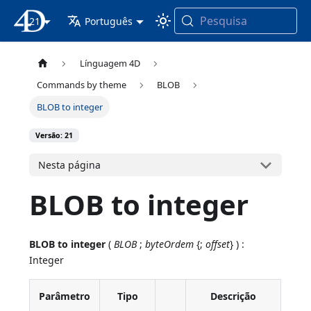
Pesquisa
21
Documentação 4D
Português
Línguagem 4D
Commands by theme
BLOB
BLOB to integer
Versão: 21
Nesta página
BLOB to integer
BLOB to integer
(
BLOB
;
byteOrdem
{;
offset
} ) :
Integer
Parâmetro
Tipo
Descrição