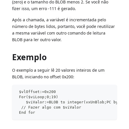
(zero) e o tamanho do BLOB menos 2. Se você não
fizer isso, um erro -111 é gerado.
Após a chamada, a variável é incrementada pelo
número de bytes lidos, portanto, você pode reutilizar
a mesma variável com outro comando de leitura
BLOB para ler outro valor.
Exemplo
O exemplo a seguir lê 20 valores inteiros de um
BLOB, iniciando no offset 0x200:
 $vlOffset:=0x200
 For($viLoop;0;19)
    $viValor:=BLOB to integer(vxUnBlob;PC byte o
  // Fazer algo com $viValor
 End for