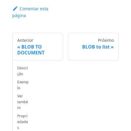
Comentar esta
página
Anterior
Próximo
BLOB TO
BLOB to list
DOCUMENT
Descri
ção
Exemp
lo
Ver
també
m
Propri
edade
s