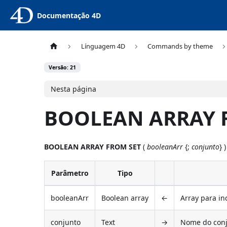
Documentação 4D
Línguagem 4D
Commands by theme
Versão: 21
Nesta página
BOOLEAN ARRAY 
BOOLEAN ARRAY FROM SET
(
booleanArr
{;
conjunto
} )
Parâmetro
Tipo
booleanArr
Boolean array
←
Array para in
conjunto
Text
→
Nome do conj