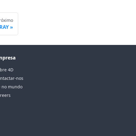
róximo
RAY
mpresa
bre 4D
ntactar-nos
 no mundo
reers