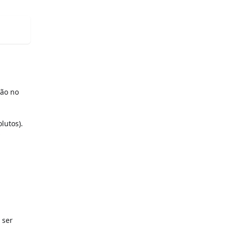
não no
lutos).
y
 ser