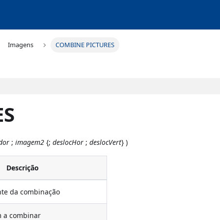
Imagens
COMBINE PICTURES
ES
dor
;
imagem2
{;
deslocHor
;
deslocVert
} )
Descrição
nte da combinação
m a combinar