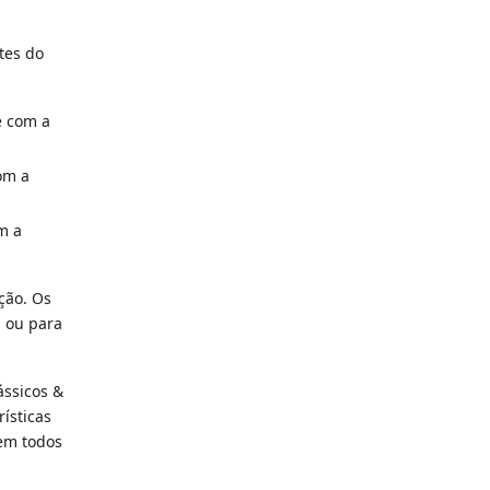
tes do
e com a
om a
m a
ção. Os
a ou para
ássicos &
ísticas
em todos