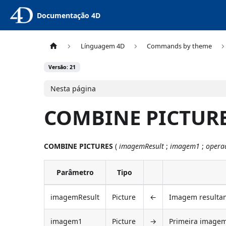
Documentação 4D
Línguagem 4D
Commands by theme
Versão: 21
Nesta página
COMBINE PICTUR
COMBINE PICTURES
(
imagemResult
;
imagem1
;
opera
Parâmetro
Tipo
imagemResult
Picture
←
Imagem resulta
imagem1
Picture
→
Primeira image