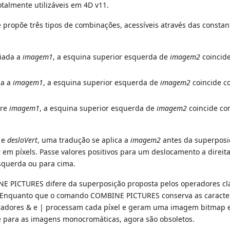
talmente utilizáveis em 4D v11.
Se propõe três tipos de combinações, acessíveis através das constan
iada a
imagem1
, a esquina superior esquerda de
imagem2
coincid
da a
imagem1
, a esquina superior esquerda de
imagem2
coincide c
bre
imagem1
, a esquina superior esquerda de
imagem2
coincide co
e
desloVert
, uma tradução se aplica a
imagem2
antes da superposi
em píxels. Passe valores positivos para um deslocamento a direit
squerda ou para cima.
 PICTURES difere da superposição proposta pelos operadores cl
). Enquanto que o comando COMBINE PICTURES conserva as caracter
radores & e | processam cada píxel e geram uma imagem bitmap 
e para as imagens monocromáticas, agora são obsoletos.