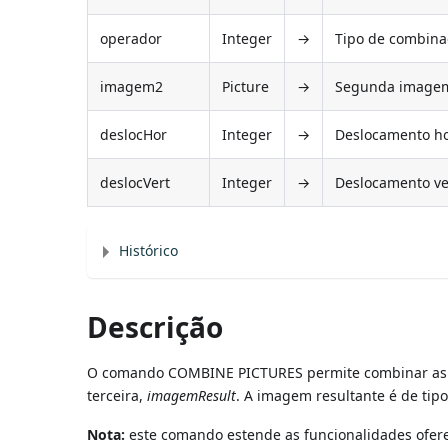
operador
Integer
→
Tipo de combinaç
imagem2
Picture
→
Segunda imagem
deslocHor
Integer
→
Deslocamento ho
deslocVert
Integer
→
Deslocamento ve
Histórico
Descrição
O comando COMBINE PICTURES permite combinar a
terceira,
imagemResult
. A imagem resultante é de tip
Nota:
este comando estende as funcionalidades oferec