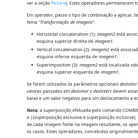
ver a seção
Picture
). Estes operadores permanecem to
Em
operador
, passe o tipo de combinação a aplicar. 
tema “
Transformação de imagens
”:
Horizontal concatenation (1):
imagem2
está assoc
esquina superior direita de
imagem1
.
Vertical concatenation (2):
imagem2
está associa
esquina inferior esquerda de
imagem1
.
Superimposition (3):
imagem2
está localizada so
esquina superior esquerda de
imagem1
.
Se forem utilizados os parâmetros opcionais
desloHor
valores passados em
desloHor e
desloVert
devem estar 
baixo e um valor negativo para um deslocamento a e
Nota:
a superposição efetuada pelo comando COMBINE
e |(superposição exclusiva e superposição inclusive
de cada imagem fonte na imagem resultante, os ope
os casos. Estes operadores, concebidos originalment