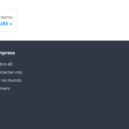
róximo
TURE
mpresa
bre 4D
ntactar-nos
 no mundo
reers