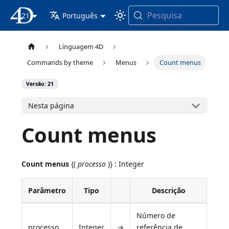
Pesquisa
21
Documentação 4D
Português
Línguagem 4D
Commands by theme
Menus
Count menus
Versão: 21
Nesta página
Count menus
Count menus
{(
processo
)} : Integer
Parâmetro
Tipo
Descrição
Número de
processo
Integer
→
referência de