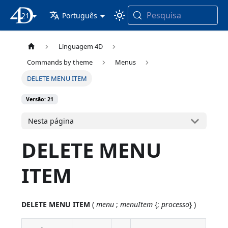
Pesquisa
21
Documentação 4D
Português
Línguagem 4D
Commands by theme
Menus
DELETE MENU ITEM
Versão: 21
Nesta página
DELETE MENU
ITEM
DELETE MENU ITEM
(
menu
;
menuItem
{;
processo
} )