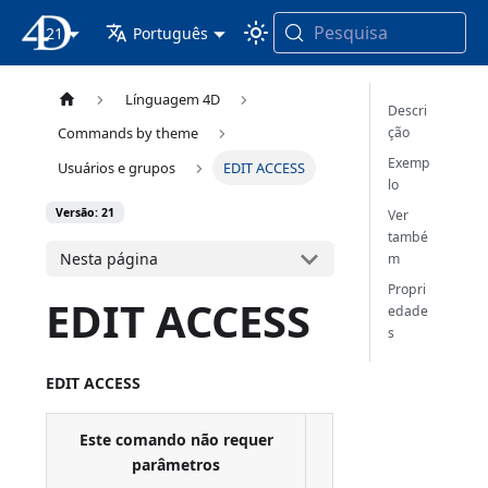
Pesquisa
21
Documentação 4D
Português
Línguagem 4D
Descri
ção
Commands by theme
Exemp
Usuários e grupos
EDIT ACCESS
lo
Versão: 21
Ver
també
Nesta página
m
Propri
EDIT ACCESS
edade
s
EDIT ACCESS
Este comando não requer
parâmetros