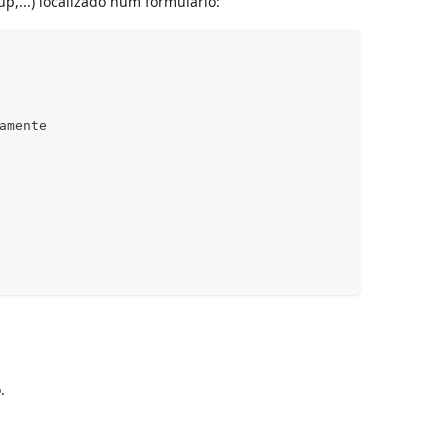
p,...) localizado num formulário:
amente
.