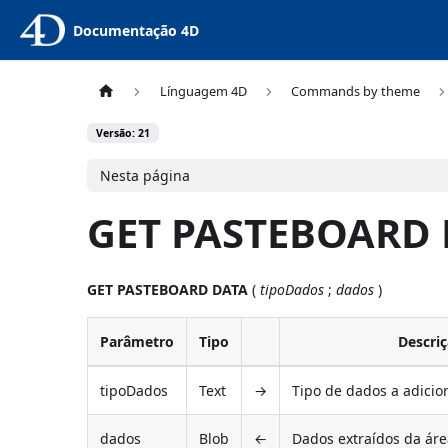
Documentação 4D
Línguagem 4D
Commands by theme
Versão: 21
Nesta página
GET PASTEBOARD 
GET PASTEBOARD DATA
(
tipoDados
;
dados
)
Parâmetro
Tipo
Descri
tipoDados
Text
→
Tipo de dados a adicio
dados
Blob
←
Dados extraídos da áre