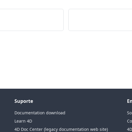
Suporte
E
Documentation download
So
Learn 4D
Co
4D Doc Center (legacy documentation web site)
4D