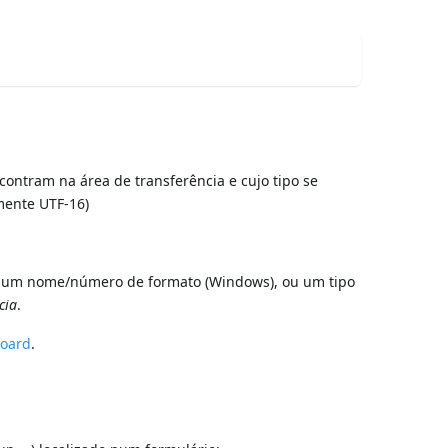
contram na área de transferência e cujo tipo se
lmente UTF-16)
S), um nome/número de formato (Windows), ou um tipo
cia
.
board
.