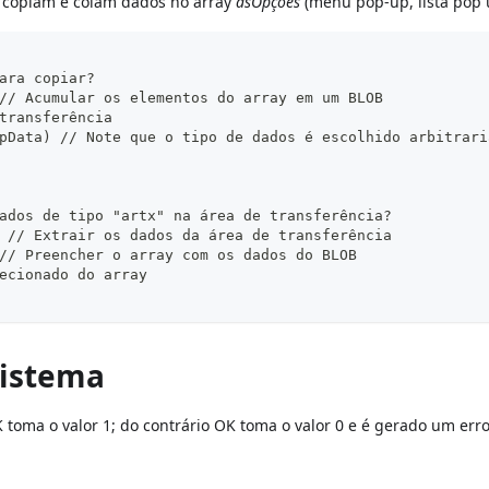
e copiam e colam dados no array
asOpçoes
(menu pop-up, lista pop u
ara copiar?
// Acumular os elementos do array em um BLOB
transferência
pData) // Note que o tipo de dados é escolhido arbitrari
ados de tipo "artx" na área de transferência?
 // Extrair os dados da área de transferência
// Preencher o array com os dados do BLOB
ecionado do array
sistema
 toma o valor 1; do contrário OK toma o valor 0 e é gerado um erro