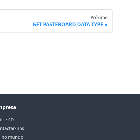
Próximo
GET PASTEBOARD DATA TYPE
mpresa
bre 4D
ntactar-nos
 no mundo