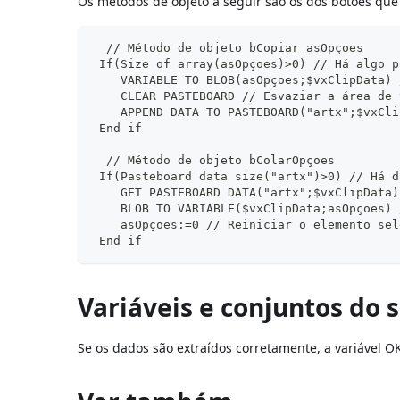
Os métodos de objeto a seguir são os dos botões qu
  // Método de objeto bCopiar_asOpçoes
 If(Size of array(asOpçoes)>0) // Há algo p
    VARIABLE TO BLOB(asOpçoes;$vxClipData) 
    CLEAR PASTEBOARD // Esvaziar a área de 
    APPEND DATA TO PASTEBOARD("artx";$vxCli
 End if
  // Método de objeto bColarOpçoes
 If(Pasteboard data size("artx")>0) // Há d
    GET PASTEBOARD DATA("artx";$vxClipData)
    BLOB TO VARIABLE($vxClipData;asOpçoes) 
    asOpçoes:=0 // Reiniciar o elemento sel
 End if
Variáveis e conjuntos do 
Se os dados são extraídos corretamente, a variável OK