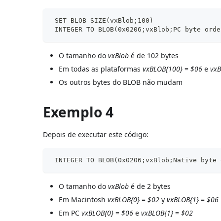
 SET BLOB SIZE(vxBlob;100)
 INTEGER TO BLOB(0x0206;vxBlob;PC byte orde
O tamanho do
vxBlob
é de 102 bytes
Em todas as plataformas
vxBLOB{100}
=
$06
e
vx
Os outros bytes do BLOB não mudam
Exemplo 4
Depois de executar este código:
 INTEGER TO BLOB(0x0206;vxBlob;Native byte 
O tamanho do
vxBlob
é de 2 bytes
Em Macintosh
vxBLOB{0}
=
$02
y
vxBLOB{1}
=
$06
Em PC
vxBLOB{0}
=
$06
e
vxBLOB{1}
=
$02