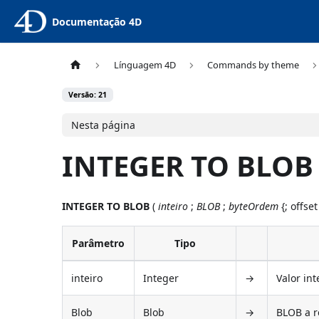
Documentação 4D
Línguagem 4D
Commands by theme
Versão: 21
Nesta página
INTEGER TO BLOB
INTEGER TO BLOB
(
inteiro
;
BLOB
;
byteOrdem
{; offset
Parâmetro
Tipo
inteiro
Integer
→
Valor in
Blob
Blob
→
BLOB a r