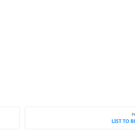
P
LIST TO 