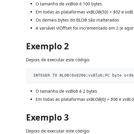
O tamanho de
vxBlob
é 100 bytes
Em todas as plataformas
vxBLOB{50}
=
$02
e
vxBL
Os demais bytes do BLOB são inalterados
A variável vlOffset foi incrementado em 2 (e agor
Exemplo 2
Depois de executar este código:
 INTEGER TO BLOB(0x0206;vxBlob;PC byte orde
O tamanho de
vxBlob
é 2 bytes
Em todas as plataformas
vxBLOB{0}
=
$06
e
vxBLO
Exemplo 3
Depois de executar este código: