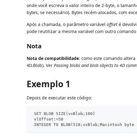
onde você escreva o valor inteiro de 2-byte, o tama
bytes, se necessário). Bytes recém-alocados, com exc
Após a chamada, o parâmetro variável
offset
é devolvi
pode reutilizar a mesma variável com outro comando d
Nota
Nota de compatibilidade
: como este comando altera 
4D.Blob). Ver
Passing blobs and blob objects to 4D com
Exemplo 1
Depois de executar este código:
 SET BLOB SIZE(vxBlob;100)
 vlOffset:=50
 INTEGER TO BLOB(518;vxBlob;Macintosh byte 