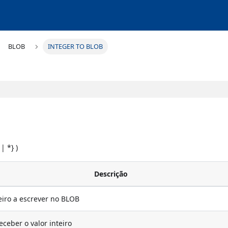
BLOB
INTEGER TO BLOB
 | *} )
Descrição
teiro a escrever no BLOB
eceber o valor inteiro