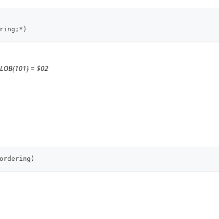
ring;*)
BLOB{101}
=
$02
ordering)