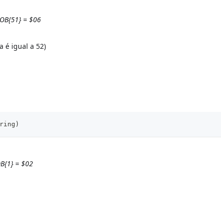
OB{51}
=
$06
a é igual a 52)
ring)
B{1}
=
$02