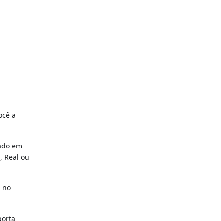
ocê a
tado em
o
, Real ou
o no
porta