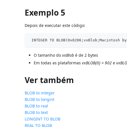
Exemplo 5
Depois de executar este código:
 INTEGER TO BLOB(0x0206;vxBlob;Macintosh by
O tamanho do
vxBlob
é de 2 bytes
Em todas as plataformas
vxBLOB{0}
=
$02
e
vxBLO
Ver também
BLOB to integer
BLOB to longint
BLOB to real
BLOB to text
LONGINT TO BLOB
REAL TO BLOB