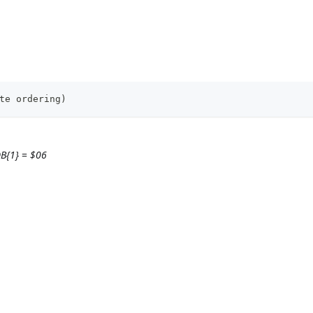
te ordering)
B{1}
=
$06