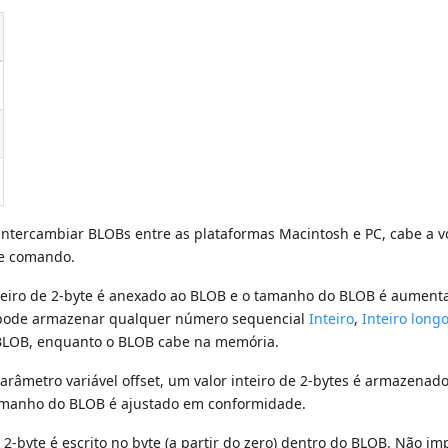
intercambiar BLOBs entre as plataformas Macintosh e PC, cabe a v
te comando.
 inteiro de 2-byte é anexado ao BLOB e o tamanho do BLOB é aumen
 pode armazenar qualquer número sequencial
Inteiro
,
Inteiro long
 BLOB, enquanto o BLOB cabe na memória.
parâmetro variável offset, um valor inteiro de 2-bytes é armazenad
 tamanho do BLOB é ajustado em conformidade.
e 2-byte é escrito no byte (a partir do zero) dentro do BLOB. Não im