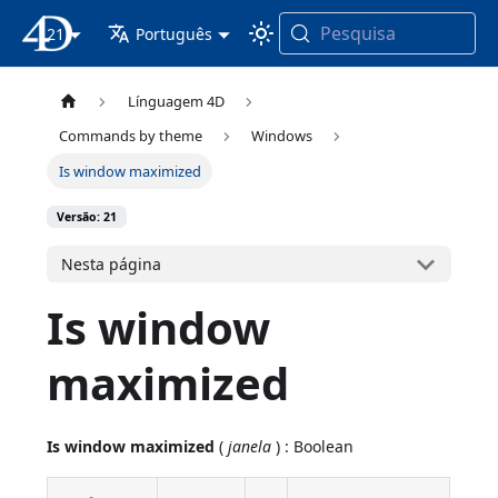
Pesquisa
21
Documentação 4D
Português
Línguagem 4D
Commands by theme
Windows
Is window maximized
Versão: 21
Nesta página
Is window
maximized
Is window maximized
(
janela
) : Boolean