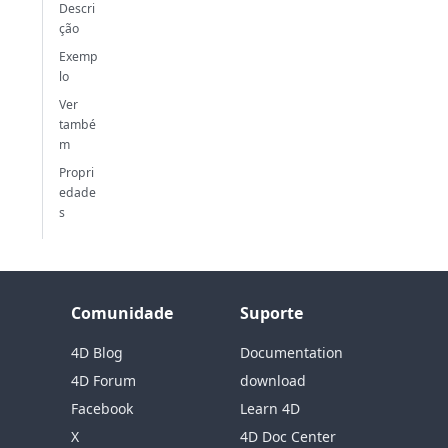
Descri
ção
Exemp
lo
Ver
també
m
Propri
edade
s
Comunidade
Suporte
4D Blog
Documentation
4D Forum
download
Facebook
Learn 4D
X
4D Doc Center