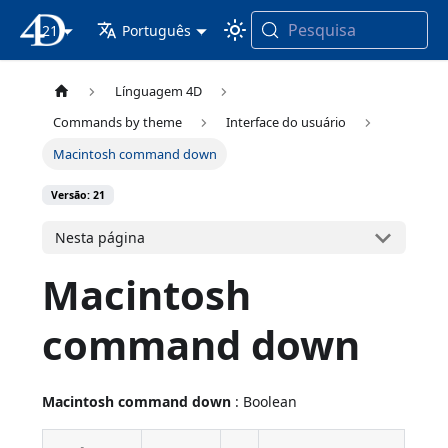
Pesquisa
21
Documentação 4D
Português
Línguagem 4D
Commands by theme
Interface do usuário
Macintosh command down
Versão: 21
Nesta página
Macintosh
command down
Macintosh command down
: Boolean