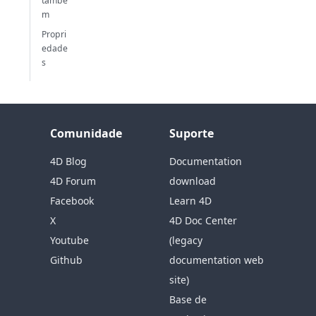
també
m
Propri
edade
s
Comunidade
Suporte
4D Blog
Documentation
4D Forum
download
Facebook
Learn 4D
X
4D Doc Center
Youtube
(legacy
Github
documentation web
site)
Base de