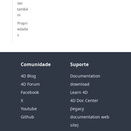
Ver
també
m
Propri
edade
s
Comunidade
Suporte
4D Blog
Documentation
4D Forum
download
Facebook
Learn 4D
X
4D Doc Center
Youtube
(legacy
Github
documentation web
site)