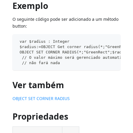
Exemplo
O seguinte código pode ser adicionado a um método
button:
 var $radius : Integer
 $radius:=OBJECT Get corner radius(*;"GreenRect"
 OBJECT SET CORNER RADIUS(*;"GreenRect";$radius+
  // O valor máximo será gerenciado automaticame
  // não fará nada
Ver também
OBJECT SET CORNER RADIUS
Propriedades