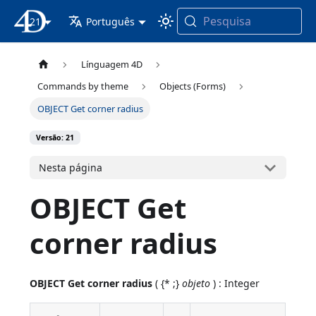
Pesquisa
21
Documentação 4D
Português
Línguagem 4D
Commands by theme
Objects (Forms)
OBJECT Get corner radius
Versão: 21
Nesta página
OBJECT Get
corner radius
OBJECT Get corner radius
( {* ;}
objeto
) : Integer