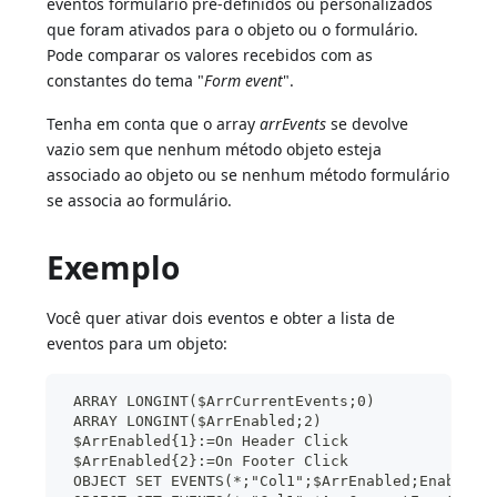
eventos formulário pré-definidos ou personalizados
que foram ativados para o objeto ou o formulário.
Pode comparar os valores recebidos com as
constantes do tema "
Form event
".
Tenha em conta que o array
arrEvents
se devolve
vazio sem que nenhum método objeto esteja
associado ao objeto ou se nenhum método formulário
se associa ao formulário.
Exemplo
Você quer ativar dois eventos e obter a lista de
eventos para um objeto:
 ARRAY LONGINT($ArrCurrentEvents;0)
 ARRAY LONGINT($ArrEnabled;2)
 $ArrEnabled{1}:=On Header Click
 $ArrEnabled{2}:=On Footer Click
 OBJECT SET EVENTS(*;"Col1";$ArrEnabled;Enable e