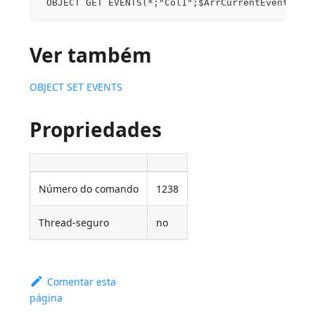
 OBJECT GET EVENTS(*;"Col1";$ArrCurrentEvents)
Ver também
OBJECT SET EVENTS
Propriedades
Número do comando
1238
Thread-seguro
no
Comentar esta
página