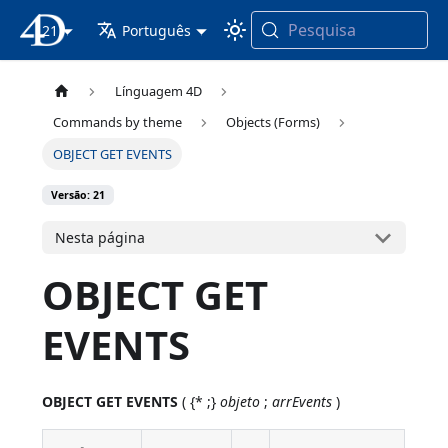
Pesquisa
21
Documentação 4D
Português
Línguagem 4D
Commands by theme
Objects (Forms)
OBJECT GET EVENTS
Versão: 21
Nesta página
OBJECT GET
EVENTS
OBJECT GET EVENTS
( {* ;}
objeto
;
arrEvents
)