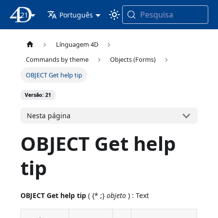
Pesquisa
21
Documentação 4D
Português
Línguagem 4D
Commands by theme
Objects (Forms)
OBJECT Get help tip
Versão: 21
Nesta página
OBJECT Get help
tip
OBJECT Get help tip
( {* ;}
objeto
) : Text