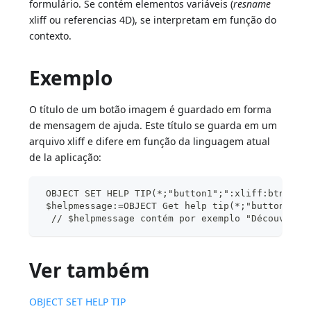
formulário. Se contém elementos variáveis (
resname
xliff ou referencias 4D), se interpretam em função do
contexto.
Exemplo
O título de um botão imagem é guardado em forma
de mensagem de ajuda. Este título se guarda em um
arquivo xliff e difere em função da linguagem atual
de la aplicação:
 OBJECT SET HELP TIP(*;"button1";":xliff:btn_dis
 $helpmessage:=OBJECT Get help tip(*;"button1")
  // $helpmessage contém por exemplo "Découvrir"
Ver também
OBJECT SET HELP TIP