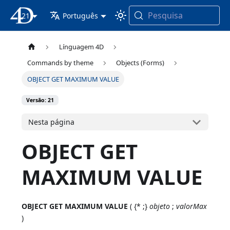
Pesquisa
21
Documentação 4D
Português
Línguagem 4D
Commands by theme
Objects (Forms)
OBJECT GET MAXIMUM VALUE
Versão: 21
Nesta página
OBJECT GET
MAXIMUM VALUE
OBJECT GET MAXIMUM VALUE
( {* ;}
objeto
;
valorMax
)