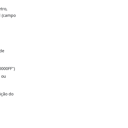
tro,
l (campo
de
0000FF")
) ou
rição do