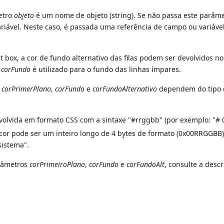
etro
objeto
é um nome de objeto (string). Se não passa este parâme
ável. Neste caso, é passada uma referência de campo ou variáve
.
 box, a cor de fundo alternativo das filas podem ser devolvidos no
e
corFundo
é utilizado para o fundo das linhas ímpares.
a
corPrimerPlano
,
corFundo
e
corFundoAlternativo
dependem do tipo 
evolvida em formato CSS com a sintaxe "#rrggbb" (por exemplo: "# 
 cor pode ser um inteiro longo de 4 bytes de formato (0x00RRGGBB
sistema".
arâmetros
corPrimeiroPlano
,
corFundo
e
corFundoAlt
, consulte a desc