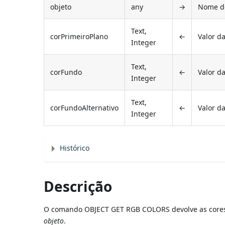
objeto
any
→
Nome do
Text,
corPrimeiroPlano
←
Valor d
Integer
Text,
corFundo
←
Valor d
Integer
Text,
corFundoAlternativo
←
Valor d
Integer
Histórico
Descrição
O comando OBJECT GET RGB COLORS devolve as cores 
objeto
.