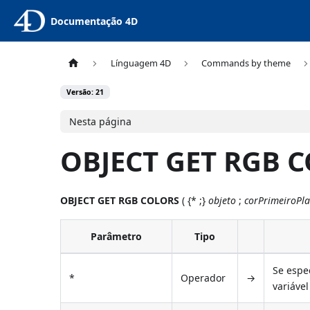
Documentação 4D
Línguagem 4D
Commands by theme
Versão: 21
Nesta página
OBJECT GET RGB 
OBJECT GET RGB COLORS
( {* ;}
objeto
;
corPrimeiroPl
Parâmetro
Tipo
Se espec
*
Operador
→
variáve