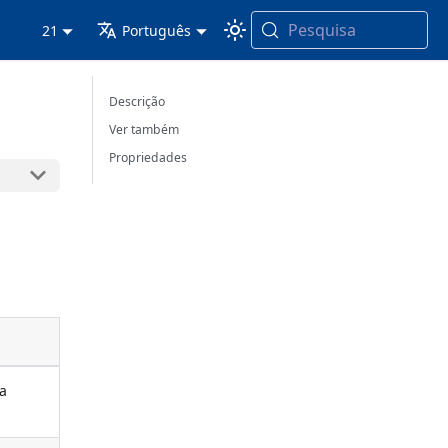
Pesquisa
21
Português
Descrição
Ver também
Propriedades
ma