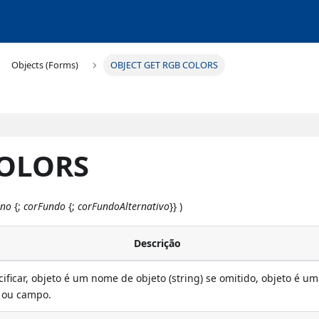
Objects (Forms)
OBJECT GET RGB COLORS
COLORS
ano
{;
corFundo
{;
corFundoAlternativo
}} )
Descrição
ificar, objeto é um nome de objeto (string) se omitido, objeto é u
l ou campo.