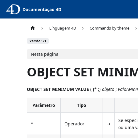
Documentação 4D
Línguagem 4D
Commands by theme
Versão: 21
Nesta página
OBJECT SET MINI
OBJECT SET MINIMUM VALUE
( {* ;}
objeto
;
valorMin
Parâmetro
Tipo
Se especi
*
Operador
→
ou uma v