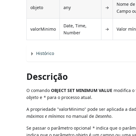
Nome de o
objeto
any
→
Campo ou 
Date, Time,
valorMinimo
→
Valor mín
Number
Histórico
Descrição
O comando
OBJECT SET MINIMUM VALUE
modifica o 
objeto
e
*
para o processo atual.
A propriedade "valorMinimo" pode ser aplicada a dad
máximos e mínimos
no manual de
Desenho
.
Se passar o parâmetro opcional
*
indica que o parâ
indica que o parâmetro
objeto
é um campo ou uma vari