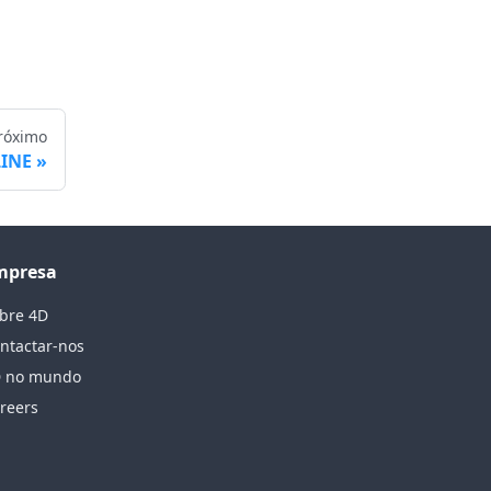
róximo
LINE
mpresa
bre 4D
ntactar-nos
 no mundo
reers