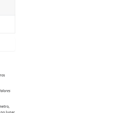
ros
Valores
metro,
 no lugar