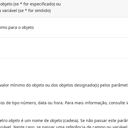
bjeto (se * for especificado) ou
variável (se * for omitido)
imo para o objeto
valor mínimo do objeto ou dos objetos designado(s) pelos parâmet
os de tipo número, data ou hora. Para mais informação, consulte
metro
objeto
é um nome de objeto (cadeia). Se não passar este parâ
ável. Neste caso, se passar uma referência de campo ou variável