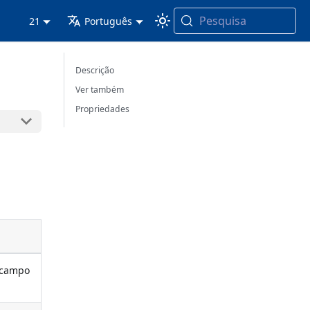
Pesquisa
21
Português
Descrição
Ver também
Propriedades
m campo