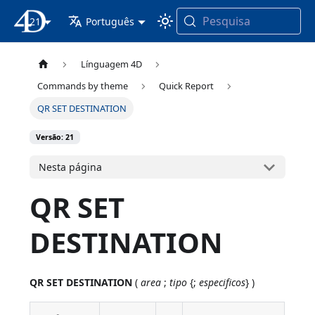
Pesquisa
21
Documentação 4D
Português
Línguagem 4D
Commands by theme
Quick Report
QR SET DESTINATION
Versão: 21
Nesta página
QR SET
DESTINATION
QR SET DESTINATION
(
area
;
tipo
{;
especificos
} )