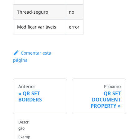
Thread-seguro
no
Modificar variáveis
error
Comentar esta
página
Anterior
Próximo
QR SET
QR SET
BORDERS
DOCUMENT
PROPERTY
Descri
ção
Exemp