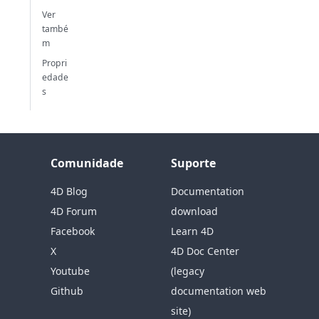
Ver
també
m
Propri
edade
s
Comunidade
Suporte
4D Blog
Documentation
4D Forum
download
Facebook
Learn 4D
X
4D Doc Center
Youtube
(legacy
Github
documentation web
site)