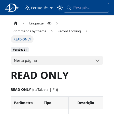
Pesquisa
21
Documentação 4D
Português
Línguagem 4D
Commands by theme
Record Locking
READ ONLY
Versão: 21
Nesta página
READ ONLY
READ ONLY
{( aTabela | * )}
Parâmetro
Tipo
Descrição