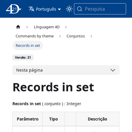
Pesquisa
21
Documentação 4D
Português
Línguagem 4D
Commands by theme
Conjuntos
Records in set
Versão: 21
Nesta página
Records in set
Records in set
(
conjunto
) : Integer
Parâmetro
Tipo
Descrição