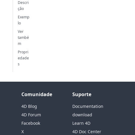
Descri
ção
Exemp
lo
Ver
també
m
Propri
edade
s
Comunidade
Suporte
4D Blog
Documentation
4D Forum
download
Facebook
Learn 4D
X
4D Doc Center