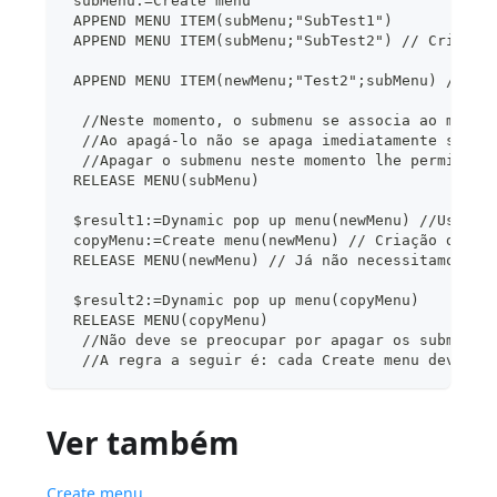
 subMenu:=Create menu
 APPEND MENU ITEM(subMenu;"SubTest1")
 APPEND MENU ITEM(subMenu;"SubTest2") // Criação
 APPEND MENU ITEM(newMenu;"Test2";subMenu) // As
  //Neste momento, o submenu se associa ao menu 
  //Ao apagá-lo não se apaga imediatamente se su
  //Apagar o submenu neste momento lhe permite p
 RELEASE MENU(subMenu)
 $result1:=Dynamic pop up menu(newMenu) //Uso de
 copyMenu:=Create menu(newMenu) // Criação de um
 RELEASE MENU(newMenu) // Já não necessitamos a 
 $result2:=Dynamic pop up menu(copyMenu)
 RELEASE MENU(copyMenu)
  //Não deve se preocupar por apagar os submenus
  //A regra a seguir é: cada Create menu deve te
Ver também
Create menu