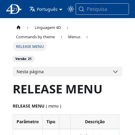
Pesquisa
21
Documentação 4D
Português
Línguagem 4D
Commands by theme
Menus
RELEASE MENU
Versão: 21
Nesta página
RELEASE MENU
RELEASE MENU
(
menu
)
Parâmetro
Tipo
Descrição