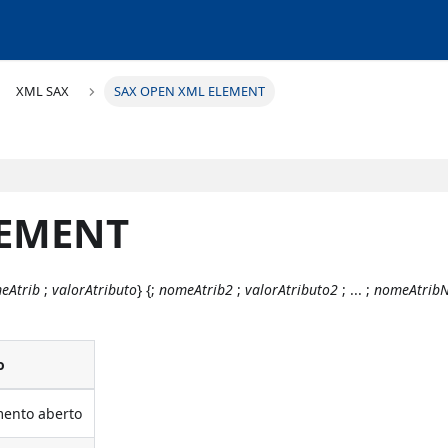
XML SAX
SAX OPEN XML ELEMENT
LEMENT
eAtrib
;
valorAtributo
} {;
nomeAtrib2
;
valorAtributo2
; ... ;
nomeAtrib
o
mento aberto