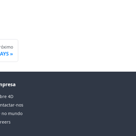
róximo
RAYS
mpresa
bre 4D
ntactar-nos
 no mundo
reers