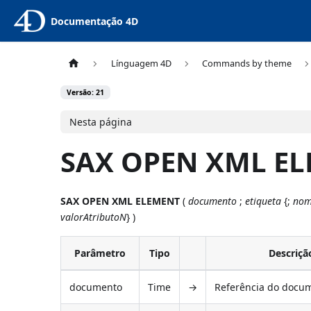
Documentação 4D
Línguagem 4D
Commands by theme
Versão: 21
Nesta página
SAX OPEN XML E
SAX OPEN XML ELEMENT
(
documento
;
etiqueta
{;
nom
valorAtributoN
} )
Parâmetro
Tipo
Descriçã
documento
Time
→
Referência do docu