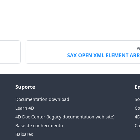
P
SAX OPEN XML ELEMENT AR
Suporte
E
Documentation download
So
Learn 4D
Co
4D Doc Center (legacy documentation web site)
4D
Base de conhecimento
Ca
Baixares