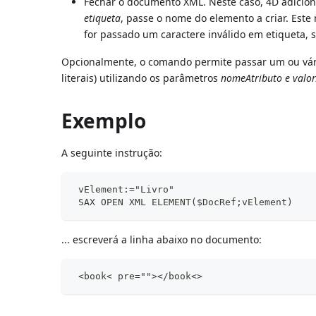
Fechar o documento XML. Neste caso, 4D adicio
etiqueta
, passe o nome do elemento a criar. Este n
for passado um caractere inválido em etiqueta, 
Opcionalmente, o comando permite passar um ou vário
literais) utilizando os parâmetros
nomeAtributo e valor
Exemplo
A seguinte instrução:
 vElement:="Livro"
 SAX OPEN XML ELEMENT($DocRef;vElement)
... escreverá a linha abaixo no documento:
 <book< pre=""></book<>