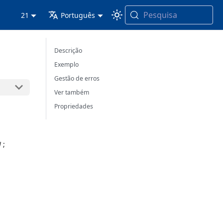
Pesquisa
21
Português
Descrição
Exemplo
Gestão de erros
Ver também
Propriedades
N
;