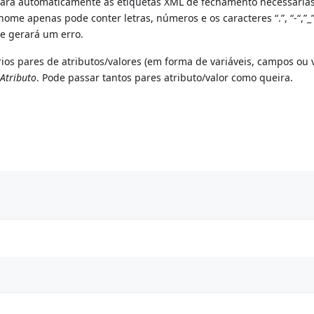
nará automaticamente as etiquetas XML de fechamento necessária
ome apenas pode conter letras, números e os caracteres “.”, “-“,”_” 
se gerará um erro.
s pares de atributos/valores (em forma de variáveis, campos ou 
Atributo
. Pode passar tantos pares atributo/valor como queira.