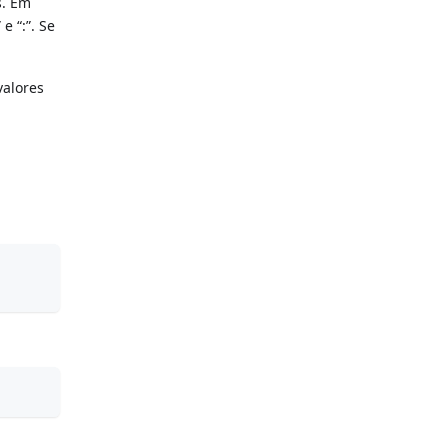
s. Em
e “:”. Se
valores