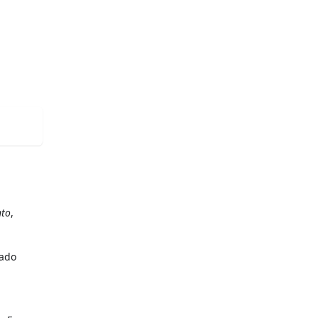
to
,
iado