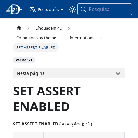
Pesquisa
21
Documentação 4D
Português
Línguagem 4D
Commands by theme
Interruptions
SET ASSERT ENABLED
Versão: 21
Nesta página
SET ASSERT
ENABLED
SET ASSERT ENABLED
(
asserções
{; *} )