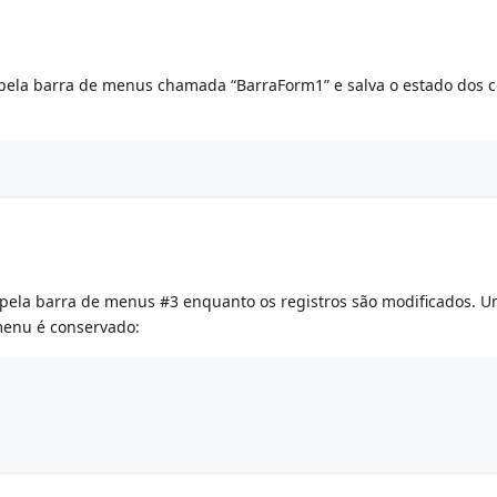
l pela barra de menus chamada “BarraForm1” e salva o estado d
 pela barra de menus #3 enquanto os registros são modificados. Um
menu é conservado: