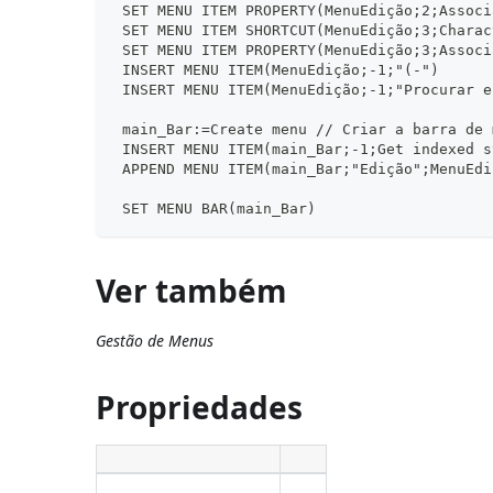
 SET MENU ITEM PROPERTY(MenuEdição;2;Associ
 SET MENU ITEM SHORTCUT(MenuEdição;3;Charac
 SET MENU ITEM PROPERTY(MenuEdição;3;Associ
 INSERT MENU ITEM(MenuEdição;-1;"(-")
 INSERT MENU ITEM(MenuEdição;-1;"Procurar e
 main_Bar:=Create menu // Criar a barra de 
 INSERT MENU ITEM(main_Bar;-1;Get indexed s
 APPEND MENU ITEM(main_Bar;"Edição";MenuEdi
 SET MENU BAR(main_Bar)
Ver também
Gestão de Menus
Propriedades