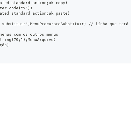
ated standard action;ak copy)
ter code("V"))
ated standard action;ak paste)
 substituir";MenuProcurareSubstituir) // línha que terá 
menus com os outros menus
tring(79;1);MenuArquivo)
ção)