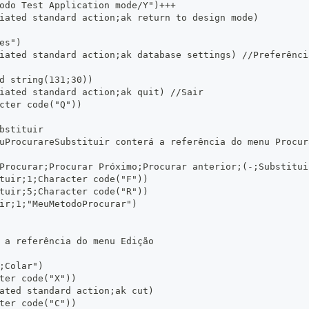
odo Test Application mode/Y")+++
iated standard action;ak return to design mode)
es")
iated standard action;ak database settings) //Preferênci
d string(131;30))
iated standard action;ak quit) //Sair
cter code("Q"))
bstituir
uProcurareSubstituir conterá a referência do menu Procur
Procurar;Procurar Próximo;Procurar anterior;(-;Substitui
tuir;1;Character code("F"))
tuir;5;Character code("R"))
ir;1;"MeuMetodoProcurar")
 a referência do menu Edição
;Colar")
ter code("X"))
ated standard action;ak cut)
ter code("C"))