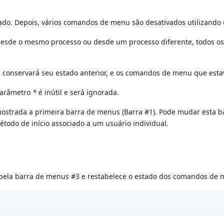
ado. Depois, vários comandos de menu são desativados utilizand
esde o mesmo processo ou desde um processo diferente, todos o
 conservará seu estado anterior, e os comandos de menu que esta
parâmetro
*
é inútil e será ignorada.
ostrada a primeira barra de menus (Barra #1). Pode mudar esta 
todo de início associado a um usuário individual.
pela barra de menus #3 e restabelece o estado dos comandos de m