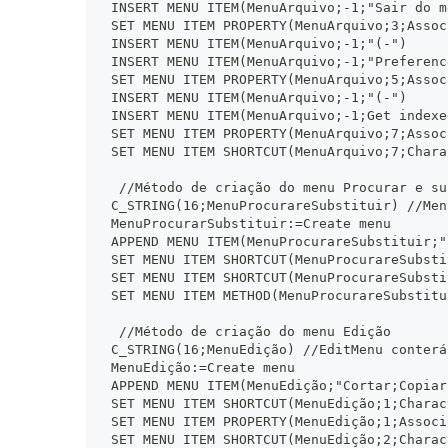
 INSERT MENU ITEM(MenuArquivo;-1;"Sair do m
 SET MENU ITEM PROPERTY(MenuArquivo;3;Assoc
 INSERT MENU ITEM(MenuArquivo;-1;"(-")
 INSERT MENU ITEM(MenuArquivo;-1;"Preferenc
 SET MENU ITEM PROPERTY(MenuArquivo;5;Assoc
 INSERT MENU ITEM(MenuArquivo;-1;"(-")
 INSERT MENU ITEM(MenuArquivo;-1;Get indexe
 SET MENU ITEM PROPERTY(MenuArquivo;7;Assoc
 SET MENU ITEM SHORTCUT(MenuArquivo;7;Chara
  //Método de criação do menu Procurar e su
 C_STRING(16;MenuProcurareSubstituir) //Men
 MenuProcurarSubstituir:=Create menu
 APPEND MENU ITEM(MenuProcurareSubstituir;"
 SET MENU ITEM SHORTCUT(MenuProcurareSubsti
 SET MENU ITEM SHORTCUT(MenuProcurareSubsti
 SET MENU ITEM METHOD(MenuProcurareSubstitu
  //Método de criação do menu Edição
 C_STRING(16;MenuEdição) //EditMenu conterá
 MenuEdição:=Create menu
 APPEND MENU ITEM(MenuEdição;"Cortar;Copiar
 SET MENU ITEM SHORTCUT(MenuEdição;1;Charac
 SET MENU ITEM PROPERTY(MenuEdição;1;Associ
 SET MENU ITEM SHORTCUT(MenuEdição;2;Charac