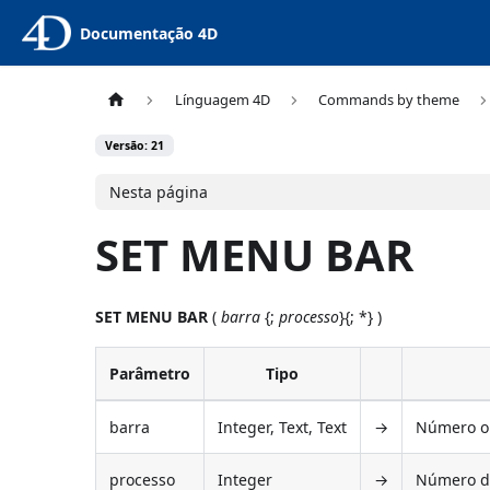
Documentação 4D
Línguagem 4D
Commands by theme
Versão: 21
Nesta página
SET MENU BAR
SET MENU BAR
(
barra
{;
processo
}{; *} )
Parâmetro
Tipo
barra
Integer, Text, Text
→
Número o
processo
Integer
→
Número de