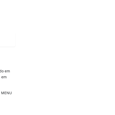
ado em
1 em
ET MENU