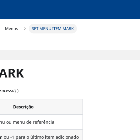
Menus
SET MENU ITEM MARK
MARK
rocesso
} )
Descrição
u ou menu de referência
 ou -1 para o último item adicionado