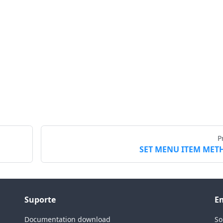
P
SET MENU ITEM MET
Suporte
E
Documentation download
So