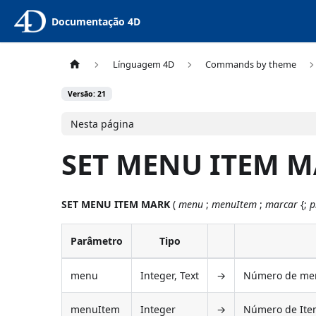
Documentação 4D
Línguagem 4D
Commands by theme
Versão: 21
Nesta página
SET MENU ITEM 
SET MENU ITEM MARK
(
menu
;
menuItem
;
marcar
{;
p
Parâmetro
Tipo
menu
Integer, Text
→
Número de men
menuItem
Integer
→
Número de Item