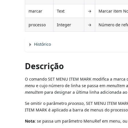
marcar
Text
→
Marcar item N
processo
Integer
→
Número de refe
Histórico
Descrição
O comando SET MENU ITEM MARK modifica a marca d
menu
e cujo número de linha se passa em
menuItem
a
menuItem
para designar a última linha adicionada a
Se omitir o parâmetro
processo
, SET MENU ITEM MARK 
ITEM MARK é aplicado a barra de menus do processo
Nota
: se passa um parâmetro MenuRef em menu, ou p