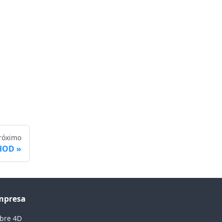
róximo
HOD
mpresa
bre 4D