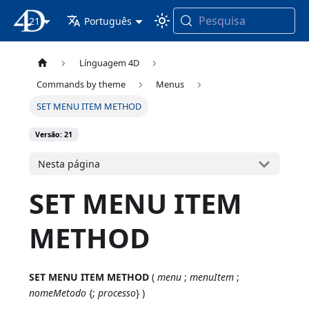
Pesquisa
21
Documentação 4D
Português
Línguagem 4D
Commands by theme
Menus
SET MENU ITEM METHOD
Versão: 21
Nesta página
SET MENU ITEM
METHOD
SET MENU ITEM METHOD
(
menu
;
menuItem
;
nomeMetodo
{;
processo
} )