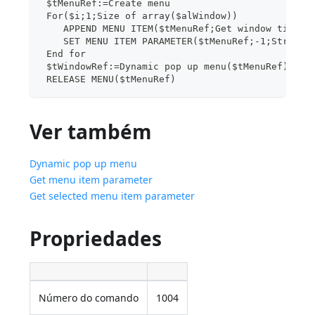
 $tMenuRef:=Create menu
 For($i;1;Size of array($alWindow))
    APPEND MENU ITEM($tMenuRef;Get window title(
    SET MENU ITEM PARAMETER($tMenuRef;-1;String(
 End for
 $tWindowRef:=Dynamic pop up menu($tMenuRef)
 RELEASE MENU($tMenuRef)
Ver também
Dynamic pop up menu
Get menu item parameter
Get selected menu item parameter
Propriedades
Número do comando
1004