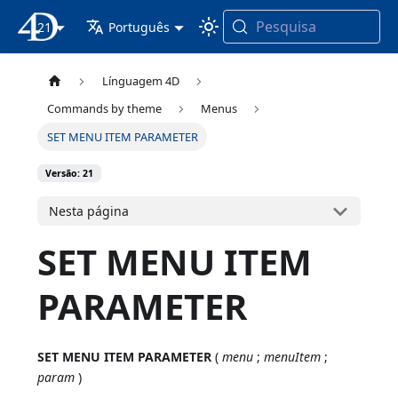
Pesquisa
21
Documentação 4D
Português
Línguagem 4D
Commands by theme
Menus
SET MENU ITEM PARAMETER
Versão: 21
Nesta página
SET MENU ITEM
PARAMETER
SET MENU ITEM PARAMETER
(
menu
;
menuItem
;
param
)