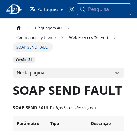
Pesquisa
21
Documentação 4D
Português
Línguagem 4D
Commands by theme
Web Services (Server)
SOAP SEND FAULT
Versão: 21
Nesta página
SOAP SEND FAULT
SOAP SEND FAULT
(
tipoErro
;
descriçao
)
Parâmetro
Tipo
Descrição