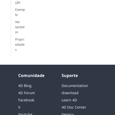
ção
Exemp
lo
Ver
també
m
Propri
edade
s
Comunidade
Suporte
4D Blog
Documentation
4D Forum
download
Facebook
Learn 4D
X
4D Doc Center
Youtube
(legacy