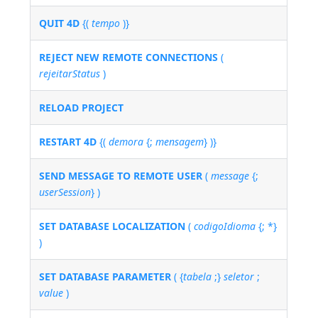
QUIT 4D
{(
tempo
)}
REJECT NEW REMOTE CONNECTIONS
(
rejeitarStatus
)
RELOAD PROJECT
RESTART 4D
{(
demora
{;
mensagem
} )}
SEND MESSAGE TO REMOTE USER
(
message
{;
userSession
} )
SET DATABASE LOCALIZATION
(
codigoIdioma
{; *}
)
SET DATABASE PARAMETER
( {
tabela
;}
seletor
;
value
)