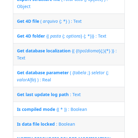
Object
Get 4D file
(
arquivo
{; *} ) : Text
Get 4D folder
{(
pasta
{;
options
} {; *})} : Text
Get database localization
{( {
tipoIdioma
}{;}{*} )} :
Text
Get database parameter
( {
tabela
;}
seletor
{;
valorAlfa
} ) : Real
Get last update log path
: Text
Is compiled mode
{( * )} : Boolean
Is data file locked
: Boolean