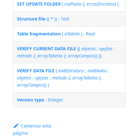
SET UPDATE FOLDER
(
viaPasta
{;
errosDiscretos
} )
Structure file
{( * )} : Text
Table fragmentation
(
aTabela
) : Real
VERIFY CURRENT DATA FILE
{(
objetos
;
opções
;
metodo
{;
arrayTabelas
{;
arrayCampos
}} )}
VERIFY DATA FILE
(
endEstrutura
;
endDados
;
objetos
;
opçoes
;
metodo
{;
arrayTabelas
{;
arrayCampos
}} )
Version type
: Integer
Comentar esta
página