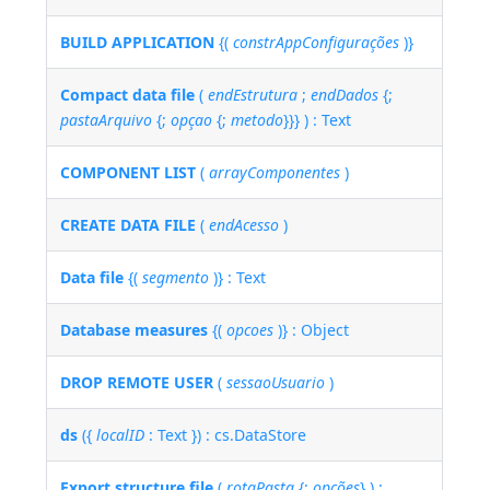
BUILD APPLICATION
{(
constrAppConfigurações
)}
Compact data file
(
endEstrutura
;
endDados
{;
pastaArquivo
{;
opçao
{;
metodo
}}} ) : Text
COMPONENT LIST
(
arrayComponentes
)
CREATE DATA FILE
(
endAcesso
)
Data file
{(
segmento
)} : Text
Database measures
{(
opcoes
)} : Object
DROP REMOTE USER
(
sessaoUsuario
)
ds
({
localID
: Text }) : cs.DataStore
Export structure file
(
rotaPasta
{;
opções
} ) :