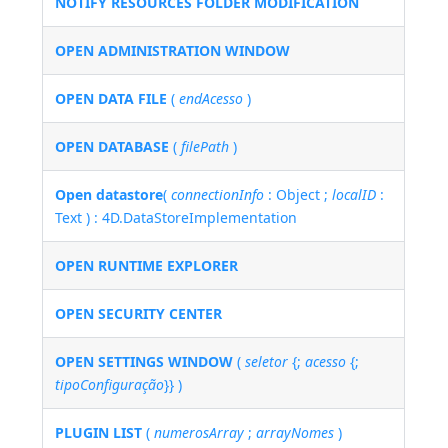
NOTIFY RESOURCES FOLDER MODIFICATION
OPEN ADMINISTRATION WINDOW
OPEN DATA FILE
(
endAcesso
)
OPEN DATABASE
(
filePath
)
Open datastore
(
connectionInfo
: Object ;
localID
:
Text ) : 4D.DataStoreImplementation
OPEN RUNTIME EXPLORER
OPEN SECURITY CENTER
OPEN SETTINGS WINDOW
(
seletor
{;
acesso
{;
tipoConfiguração
}} )
PLUGIN LIST
(
numerosArray
;
arrayNomes
)