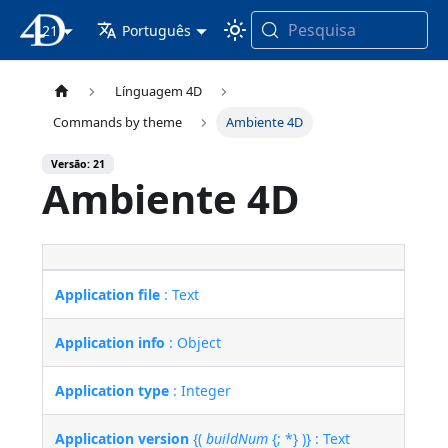
Pesquisa
21
Documentação 4D
Português
Línguagem 4D
Commands by theme
Ambiente 4D
Versão: 21
Ambiente 4D
Application file
: Text
Application info
: Object
Application type
: Integer
Application version
{(
buildNum
{; *} )} : Text