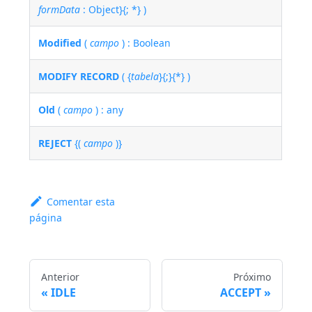
formData
: Object}{; *} )
Modified
(
campo
) : Boolean
MODIFY RECORD
( {
tabela
}{;}{*} )
Old
(
campo
) : any
REJECT
{(
campo
)}
Comentar esta
página
Anterior
Próximo
IDLE
ACCEPT