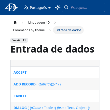
Pesquisa
21
Documentação 4D
Português
Línguagem 4D
Commands by theme
Entrada de dados
Versão: 21
Entrada de dados
ACCEPT
ADD RECORD
( {
tabela
}{;}{*} )
CANCEL
DIALOG
( {
aTable
: Table ;}
form
: Text, Object {;