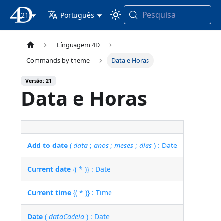
Pesquisa
21
Documentação 4D
Português
Línguagem 4D
Commands by theme
Data e Horas
Versão: 21
Data e Horas
Add to date
(
data
;
anos
;
meses
;
dias
) : Date
Current date
{( * )} : Date
Current time
{( * )} : Time
Date
(
dataCadeia
) : Date