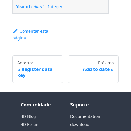
Year of
(
data
) : Integer
Comentar esta
página
Anterior
Próximo
Register data
Add to date
key
Comunidade
Suporte
4D Blog
Documentation
4D Forum
download