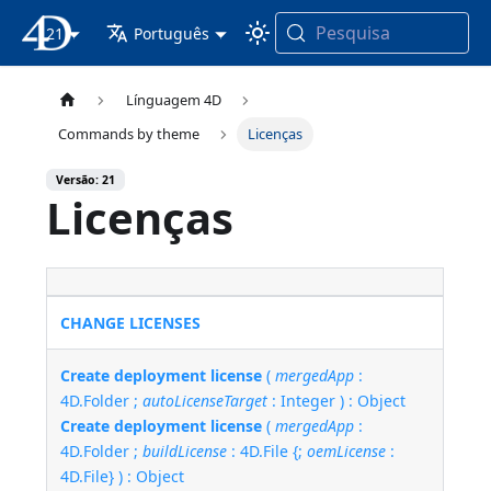
Pesquisa
21
Documentação 4D
Português
Línguagem 4D
Commands by theme
Licenças
Versão: 21
Licenças
CHANGE LICENSES
Create deployment license
(
mergedApp
:
4D.Folder ;
autoLicenseTarget
: Integer ) : Object
Create deployment license
(
mergedApp
:
4D.Folder ;
buildLicense
: 4D.File {;
oemLicense
:
4D.File} ) : Object