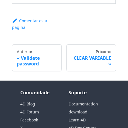
Comentar esta
página
Anterior
Próximo
Validate
CLEAR VARIABLE
password
Comunidade
Suporte
4D Blog
Documentation
4D Forum
download
Facebook
Learn 4D
X
4D Doc Center