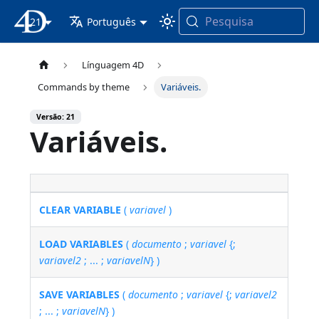
Pesquisa
21
Documentação 4D
Português
Línguagem 4D
Commands by theme
Variáveis.
Versão: 21
Variáveis.
CLEAR VARIABLE
(
variavel
)
LOAD VARIABLES
(
documento
;
variavel
{;
variavel2
; ... ;
variavelN
} )
SAVE VARIABLES
(
documento
;
variavel
{;
variavel2
; ... ;
variavelN
} )